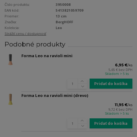
Číslo produktu:
3950008
EAN kód:
5413821059709
Priemer:
13 cm
Značka:
BergHOFF
Kolekcia:
Leo
Strážiť cenu / dostupnosť
Podobné produkty
Forma Leo na ravioli mini
6,95 €
/
ks
5,65 €
bez DPH
Skladom > 5 ks
Pridať do košíka
Forma Leo na ravioli mini (drevo)
11,95 €
/
ks
9,72 €
bez DPH
Skladom > 5 ks
Pridať do košíka