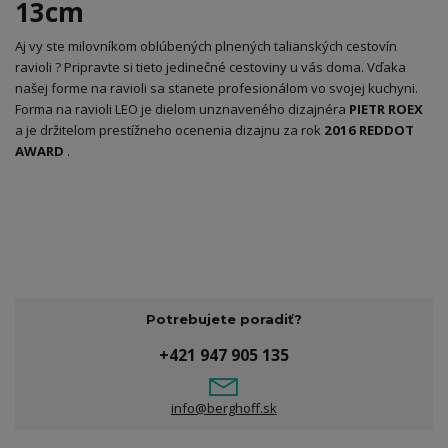
13cm
Aj vy ste milovníkom oblúbených plnených talianských cestovín
ravioli ? Pripravte si tieto jedinečné cestoviny u vás doma. Vďaka
našej forme na ravioli sa stanete profesionálom vo svojej kuchyni.
Forma na ravioli LEO je dielom unznaveného dizajnéra
PIETR ROEX
a je držitelom prestížneho ocenenia dizajnu za rok
2016 REDDOT
AWARD
.
Potrebujete poradiť?
+421 947 905 135
info@berghoff.sk