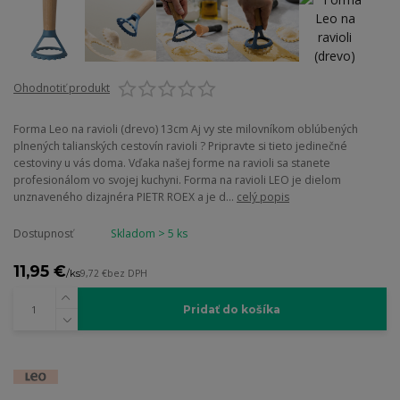
Ohodnotiť produkt
Forma Leo na ravioli (drevo) 13cm Aj vy ste milovníkom oblúbených
plnených talianských cestovín ravioli ? Pripravte si tieto jedinečné
cestoviny u vás doma. Vďaka našej forme na ravioli sa stanete
profesionálom vo svojej kuchyni. Forma na ravioli LEO je dielom
unznaveného dizajnéra PIETR ROEX a je d...
celý popis
Dostupnosť
Skladom > 5 ks
11,95 €
/
ks
9,72 €
bez DPH
Pridať do košíka