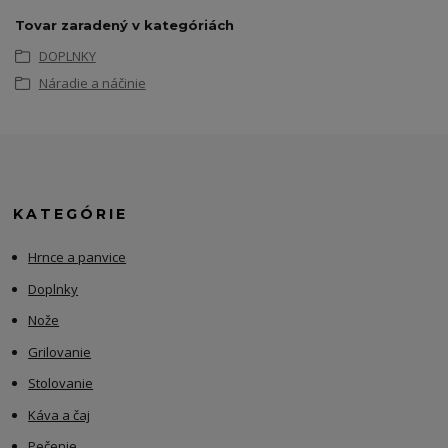
Tovar zaradený v kategóriách
DOPLNKY
Náradie a náčinie
KATEGÓRIE
Hrnce a panvice
Doplnky
Nože
Grilovanie
Stolovanie
Káva a čaj
Pečenie