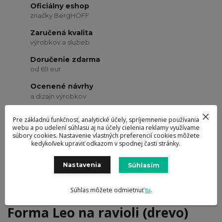
Oficiálny eshop
značky BergHOFF
Zaručená kvalita
výrobkov a služieb
Doručenie zdarma
od 69 eur
Ocenené návrhy
a dizajn výrobkov
Pre základnú funkčnosť, analytické účely, spríjemnenie používania
Kompletné špecifikácie
Hodnotenie
0
webu a po udelení súhlasu aj na účely cielenia reklamy využívame
súbory cookies. Nastavenie vlastných preferencií cookies môžete
Komentáre
0
kedykoľvek upraviť odkazom v spodnej časti stránky.
Nastavenia
Súhlasím
Kompletné špecifikácie
Súhlas môžete odmietnuť
tu
.
Forma Leo na ravioli (drevo)