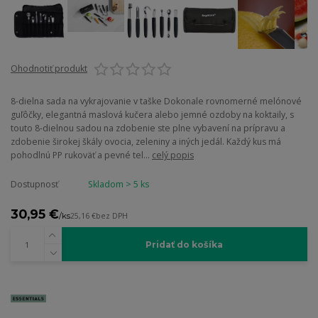
Ohodnotiť produkt
8-dielna sada na vykrajovanie v taške Dokonale rovnomerné melónové
guľôčky, elegantná maslová kučera alebo jemné ozdoby na koktaily, s
touto 8-dielnou sadou na zdobenie ste plne vybavení na prípravu a
zdobenie širokej škály ovocia, zeleniny a iných jedál. Každý kus má
pohodlnú PP rukoväť a pevné tel...
celý popis
Dostupnosť
Skladom > 5 ks
30,95 €
/
ks
25,16 €
bez DPH
Pridať do košíka