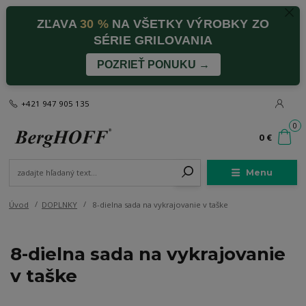
ZĽAVA
30 %
NA VŠETKY VÝROBKY ZO
SÉRIE GRILOVANIA
POZRIEŤ PONUKU →
+421 947 905 135
0
0 €
Menu
Úvod
DOPLNKY
8-dielna sada na vykrajovanie v taške
8-dielna sada na vykrajovanie
v taške