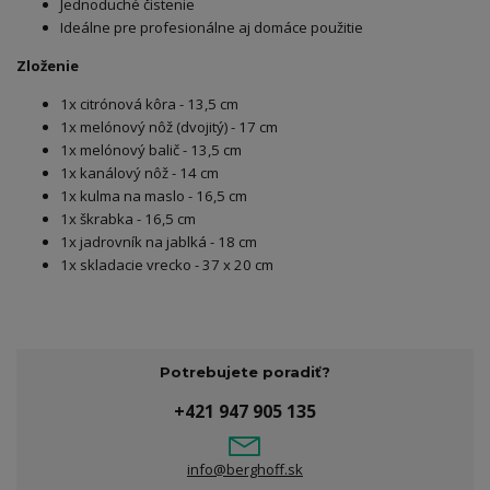
Jednoduché čistenie
Ideálne pre profesionálne aj domáce použitie
Zloženie
1x citrónová kôra - 13,5 cm
1x melónový nôž (dvojitý) - 17 cm
1x melónový balič - 13,5 cm
1x kanálový nôž - 14 cm
1x kulma na maslo - 16,5 cm
1x škrabka - 16,5 cm
1x jadrovník na jablká - 18 cm
1x skladacie vrecko - 37 x 20 cm
Potrebujete poradiť?
+421 947 905 135
info@berghoff.sk