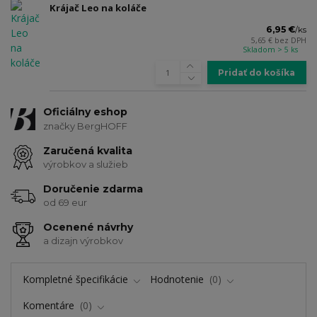
Krájač Leo na koláče
6,95 €
/
ks
5,65 €
bez DPH
Skladom > 5 ks
Pridať do košíka
Oficiálny eshop
značky BergHOFF
Zaručená kvalita
výrobkov a služieb
Doručenie zdarma
od 69 eur
Ocenené návrhy
a dizajn výrobkov
Kompletné špecifikácie
Hodnotenie
0
Komentáre
0