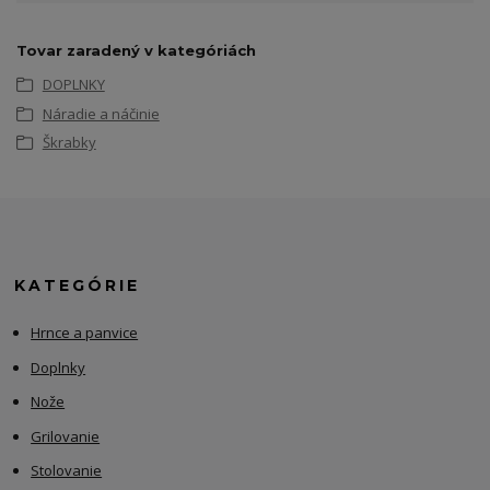
Tovar zaradený v kategóriách
DOPLNKY
Náradie a náčinie
Škrabky
KATEGÓRIE
Hrnce a panvice
Doplnky
Nože
Grilovanie
Stolovanie