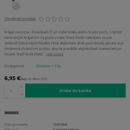
Ohodnotiť produkt
Krájač na pizzu - Essentials Či už máte tenkú alebo hrubú pizzu, s týmto
nerezovým krájačom na pizzu v ruke tento koláč nakrájate za pár
sekúnd! Ostrá čepeľ hladko reže akýkoľvek druh povrchovej úpravy a je
chránená chráničom prstov, aby sa predišlo akýmkoľvek zraneniam pri
rezaní. Stačí teda chytiť...
celý popis
Dostupnosť
Skladom > 5 ks
6,95 €
/
ks
5,65 €
bez DPH
Pridať do košíka
Číslo produktu:
1301058
EAN kód:
5413821078113