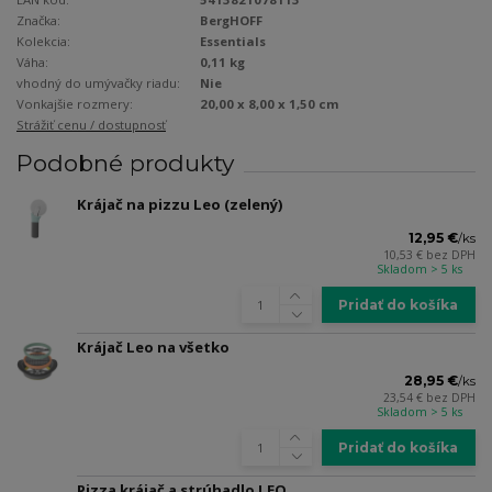
Značka:
BergHOFF
Kolekcia:
Essentials
Váha:
0,11 kg
vhodný do umývačky riadu:
Nie
Vonkajšie rozmery:
20,00 x 8,00 x 1,50 cm
Strážiť cenu / dostupnosť
Podobné produkty
Krájač na pizzu Leo (zelený)
12,95 €
/
ks
10,53 €
bez DPH
Skladom > 5 ks
Pridať do košíka
Krájač Leo na všetko
28,95 €
/
ks
23,54 €
bez DPH
Skladom > 5 ks
Pridať do košíka
Pizza krájač a strúhadlo LEO