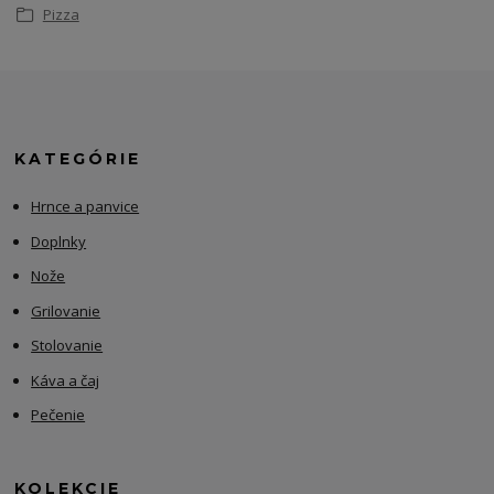
Pizza
KATEGÓRIE
Hrnce a panvice
Doplnky
Nože
Grilovanie
Stolovanie
Káva a čaj
Pečenie
KOLEKCIE