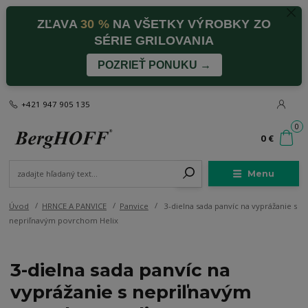
ZĽAVA
30 %
NA VŠETKY VÝROBKY ZO
SÉRIE GRILOVANIA
POZRIEŤ PONUKU →
+421 947 905 135
0
0 €
Menu
Úvod
HRNCE A PANVICE
Panvice
3-dielna sada panvíc na vyprážanie s
nepriľnavým povrchom Helix
3-dielna sada panvíc na
vyprážanie s nepriľnavým