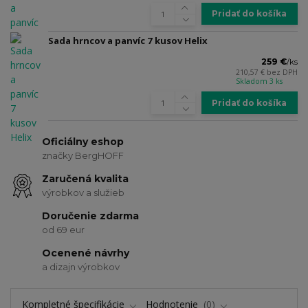
Pridať do košíka
Sada hrncov a panvíc 7 kusov Helix
259 €
/
ks
210,57 €
bez DPH
Skladom 3 ks
Pridať do košíka
Oficiálny eshop
značky BergHOFF
Zaručená kvalita
výrobkov a služieb
Doručenie zdarma
od 69 eur
Ocenené návrhy
a dizajn výrobkov
Kompletné špecifikácie
Hodnotenie
0