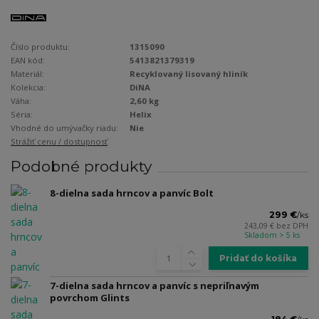
Číslo produktu:
1315090
EAN kód:
5413821379319
Materiál:
Recyklovaný lisovaný hliník
Kolekcia:
DiNA
Váha:
2,60 kg
Séria:
Helix
Vhodné do umývačky riadu:
Nie
Strážiť cenu / dostupnosť
Podobné produkty
8-dielna sada hrncov a panvíc Bolt
299 €
/
ks
243,09 €
bez DPH
Skladom > 5 ks
Pridať do košíka
7-dielna sada hrncov a panvíc s nepriľnavým
povrchom Glints