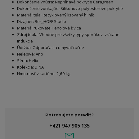
Dokončenie vnútra: Nepriľnavé pokrytie Ceragreen
Dokončenie vonkajšie: Silikónovo-polyesterové pokrytie
Materiál tela: Recyklovaný lisovaný hliník
Dizajnér: BergHOFF Studio
Materiál rukoväte: Fenolová živica
Zdroj tepla: Vhodné pre všetky typy sporákov, vrátane
indukcie
Údržba: Odporúča sa umývať ručne
Nelepivé: Áno
Séria: Helix
Kolekcia: DiNA
Hmotnosť v kartóne: 2,60 kg
Potrebujete poradiť?
+421 947 905 135