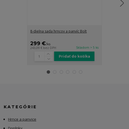
8-dielna sada hrncov a panvíc Bolt
7-dielna sada 
nepriľnavým p
299 €
184 €
/
ks
/
ks
Skladom > 5 ks
243,09 €
bez DPH
149,59 €
bez D
Pridať do košíka
KATEGÓRIE
Hrnce a panvice
Doplnky