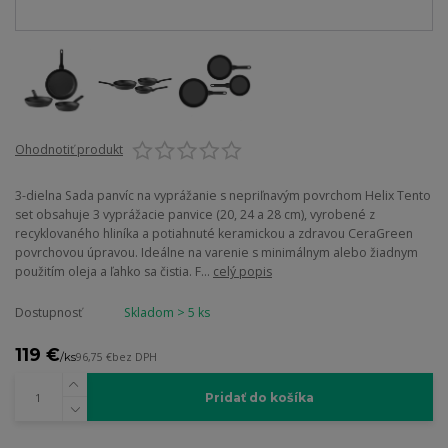
Ohodnotiť produkt
3-dielna Sada panvíc na vyprážanie s nepriľnavým povrchom Helix Tento
set obsahuje 3 vyprážacie panvice (20, 24 a 28 cm), vyrobené z
recyklovaného hliníka a potiahnuté keramickou a zdravou CeraGreen
povrchovou úpravou. Ideálne na varenie s minimálnym alebo žiadnym
použitím oleja a ľahko sa čistia. F...
celý popis
Dostupnosť
Skladom > 5 ks
119 €
/
ks
96,75 €
bez DPH
Pridať do košíka