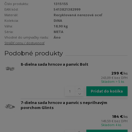
Číslo produktu:
1315155
EAN kód:
5413821382999
Materiál:
Recyklovaná nerezová oceľ
Kolekcia:
DiNA
Váha:
18,90 kg
Séria:
META
Vhodné do umývačky riadu:
Áno
Strážiť cenu / dostupnosť
Podobné produkty
8-dielna sada hrncov a panvíc Bolt
299 €
/
ks
243,09 €
bez DPH
Skladom > 5 ks
Pridať do košíka
7-dielna sada hrncov a panvíc s nepriľnavým
povrchom Glints
184 €
/
ks
149,59 €
bez DPH
Skladom 4 ks