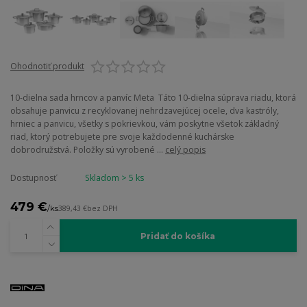
Ohodnotiť produkt
10-dielna sada hrncov a panvíc Meta Táto 10-dielna súprava riadu, ktorá
obsahuje panvicu z recyklovanej nehrdzavejúcej ocele, dva kastróly,
hrniec a panvicu, všetky s pokrievkou, vám poskytne všetok základný
riad, ktorý potrebujete pre svoje každodenné kuchárske
dobrodružstvá. Položky sú vyrobené ...
celý popis
Dostupnosť
Skladom > 5 ks
479 €
/
ks
389,43 €
bez DPH
Pridať do košíka