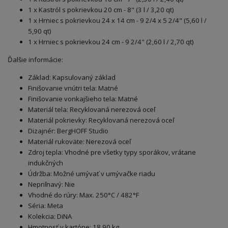
1 x Kastról s pokrievkou 20 cm - 8" (3 l / 3,20 qt)
1 x Hrniec s pokrievkou 24 x 14 cm - 9 2/4 x 5 2/4" (5,60 l /
5,90 qt)
1 x Hrniec s pokrievkou 24 cm - 9 2/4" (2,60 l / 2,70 qt)
Ďalšie informácie:
Základ: Kapsulovaný základ
Finišovanie vnútri tela: Matné
Finišovanie vonkajšieho tela: Matné
Materiál tela: Recyklovaná nerezová oceľ
Materiál pokrievky: Recyklovaná nerezová oceľ
Dizajnér: BergHOFF Studio
Materiál rukoväte: Nerezová oceľ
Zdroj tepla: Vhodné pre všetky typy sporákov, vrátane
indukčných
Údržba: Možné umývať v umývačke riadu
Nepriľnavý: Nie
Vhodné do rúry: Max. 250°C / 482°F
Séria: Meta
Kolekcia: DiNA
Hmotnosť v kartóne: 18,90 kg