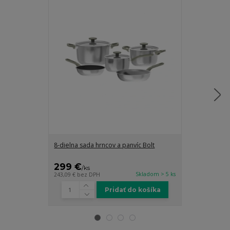
8-dielna sada hrncov a panvíc Bolt
7-dielna sada 
nepriľnavým p
299 €
184 €
/
ks
/
ks
Skladom > 5 ks
243,09 €
bez DPH
149,59 €
bez D
Pridať do košíka