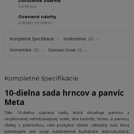
Doručenie zdarma
od 69 eur
Ocenené návrhy
a dizajn výrobkov
Kompletné špecifikácie
Hodnotenie
0
Komentáre
0
Súvisiaci tovar
4
Kompletné špecifikácie
10-dielna sada hrncov a panvíc
Meta
Táto 10-dielna súprava riadu, ktorá obsahuje panvicu z
recyklovanej nehrdzavejúcej ocele, dva kastróly, hrniec a panvicu,
všetky s pokrievkou, vám poskytne všetok základný riad, ktorý
potrebujete pre svoje každodenné kuchárske dobrodružstvá.