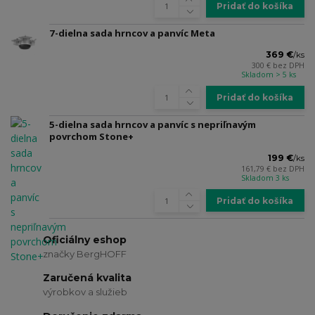
Pridať do košíka
7-dielna sada hrncov a panvíc Meta
369 €
/
ks
300 €
bez DPH
Skladom > 5 ks
Pridať do košíka
5-dielna sada hrncov a panvíc s nepriľnavým
povrchom Stone+
199 €
/
ks
161,79 €
bez DPH
Skladom 3 ks
Pridať do košíka
Oficiálny eshop
značky BergHOFF
Zaručená kvalita
výrobkov a služieb