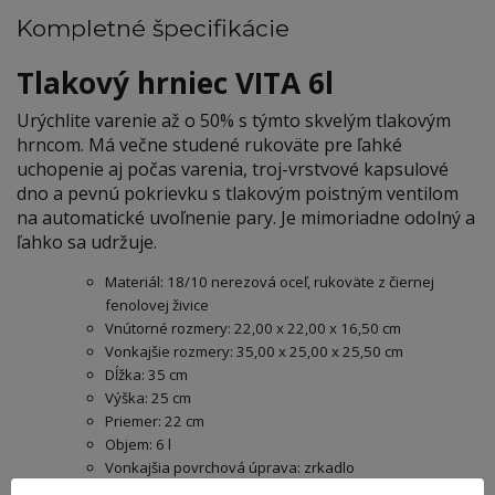
Kompletné špecifikácie
Tlakový hrniec VITA 6l
Urýchlite varenie až o 50% s týmto skvelým tlakovým
hrncom. Má večne studené rukoväte pre ľahké
uchopenie aj počas varenia, troj-vrstvové kapsulové
dno a pevnú pokrievku s tlakovým poistným ventilom
na automatické uvoľnenie pary. Je mimoriadne odolný a
ľahko sa udržuje.
Materiál: 18/10 nerezová oceľ, rukoväte z čiernej
fenolovej živice
Vnútorné rozmery: 22,00 x 22,00 x 16,50 cm
Vonkajšie rozmery: 35,00 x 25,00 x 25,50 cm
Dĺžka: 35 cm
Výška: 25 cm
Priemer: 22 cm
Objem: 6 l
Vonkajšia povrchová úprava: zrkadlo
Vnútorná povrchová úprava: satén