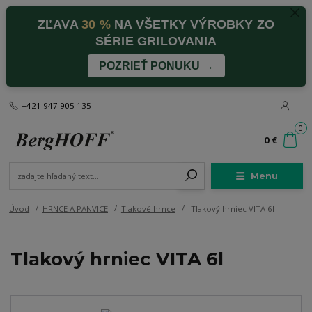
ZĽAVA
30 %
NA VŠETKY VÝROBKY ZO
SÉRIE GRILOVANIA
POZRIEŤ PONUKU →
+421 947 905 135
0
0 €
Menu
Úvod
HRNCE A PANVICE
Tlakové hrnce
Tlakový hrniec VITA 6l
Tlakový hrniec VITA 6l