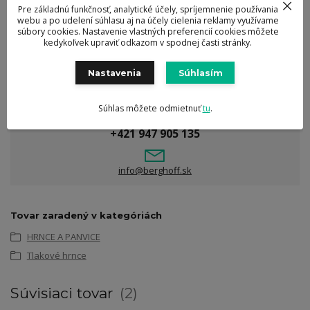
Pre základnú funkčnosť, analytické účely, spríjemnenie používania
Kompatibilita sporákov: elektrický, plynový, indukčný,
webu a po udelení súhlasu aj na účely cielenia reklamy využívame
halogén, sklokeramika
súbory cookies. Nastavenie vlastných preferencií cookies môžete
Údržba:
možnosť umytia v umývačke riadu
kedykoľvek upraviť odkazom v spodnej časti stránky.
Nastavenia
Súhlasím
Súhlas môžete odmietnuť
tu
.
Potrebujete poradiť?
+421 947 905 135
info@berghoff.sk
Tovar zaradený v kategóriách
HRNCE A PANVICE
Tlakové hrnce
Súvisiaci tovar
2