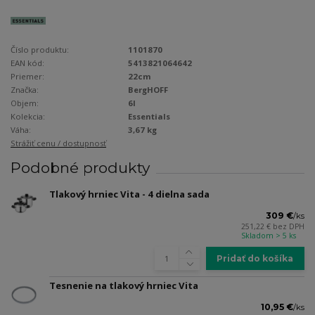
Číslo produktu:
1101870
EAN kód:
5413821064642
Priemer:
22cm
Značka:
BergHOFF
Objem:
6l
Kolekcia:
Essentials
Váha:
3,67 kg
Strážiť cenu / dostupnosť
Podobné produkty
Tlakový hrniec Vita - 4 dielna sada
309 €
/
ks
251,22 €
bez DPH
Skladom > 5 ks
Pridať do košíka
Tesnenie na tlakový hrniec Vita
10,95 €
/
ks