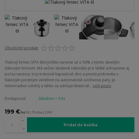
Ohodnotiť produkt
Tlakový hrniec VITA 6lUrýchlite varenie až o 50% s týmto skvelým
tlakovým hrncom. Má večne studené rukoväte pre ľahké uchopenie aj
počas varenia, troj-vrstvové kapsulové dno a pevnú pokrievku s
tlakovým poistným ventilom na automatické uvoľnenie pary. Je
mimoriadne odolný a ľahko sa udržuje.Materiál...
celý popis
Dostupnosť
Skladom > 5 ks
199 €
/
ks
161,79 €
bez DPH
Pridať do košíka