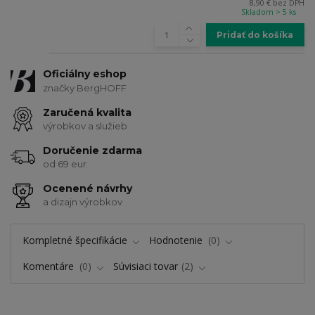
8,90 €
bez DPH
Skladom > 5 ks
Pridať do košíka
Oficiálny eshop
značky BergHOFF
Zaručená kvalita
výrobkov a služieb
Doručenie zdarma
od 69 eur
Ocenené návrhy
a dizajn výrobkov
Kompletné špecifikácie
Hodnotenie
0
Komentáre
0
Súvisiaci tovar
2