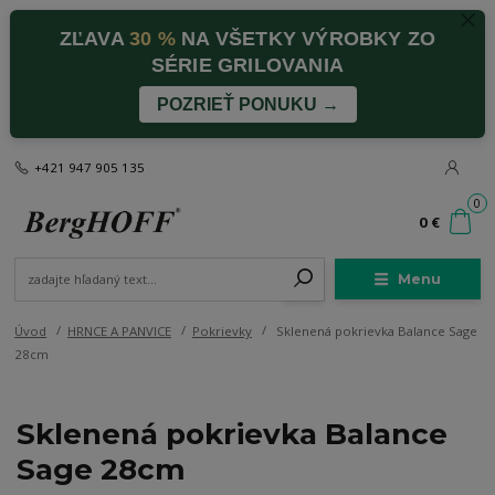
ZĽAVA
30 %
NA VŠETKY VÝROBKY ZO
SÉRIE GRILOVANIA
POZRIEŤ PONUKU →
+421 947 905 135
0
0 €
Menu
Úvod
HRNCE A PANVICE
Pokrievky
Sklenená pokrievka Balance Sage
28cm
Sklenená pokrievka Balance
Sage 28cm