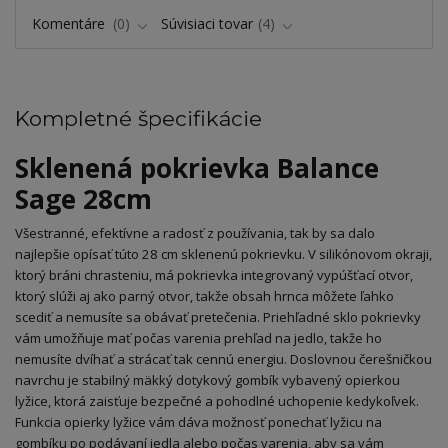
Komentáre
0
Súvisiaci tovar
4
Kompletné špecifikácie
Sklenená pokrievka Balance
Sage 28cm
Všestranné, efektívne a radosť z používania, tak by sa dalo
najlepšie opísať túto 28 cm sklenenú pokrievku. V silikónovom okraji,
ktorý bráni chrasteniu, má pokrievka integrovaný vypúšťací otvor,
ktorý slúži aj ako parný otvor, takže obsah hrnca môžete ľahko
scediť a nemusíte sa obávať pretečenia. Priehľadné sklo pokrievky
vám umožňuje mať počas varenia prehľad na jedlo, takže ho
nemusíte dvíhať a strácať tak cennú energiu. Doslovnou čerešničkou
navrchu je stabilný mäkký dotykový gombík vybavený opierkou
lyžice, ktorá zaisťuje bezpečné a pohodlné uchopenie kedykoľvek.
Funkcia opierky lyžice vám dáva možnosť ponechať lyžicu na
gombíku po podávaní jedla alebo počas varenia, aby sa vám