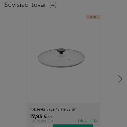
Súvisiaci tovar
4
Pokrievka Sage / Slate 32 cm
Pokrievka Sage
17,95 €
15,95 €
/
ks
/
ks
Skladom 4 ks
14,59 €
bez DPH
12,97 €
bez DP