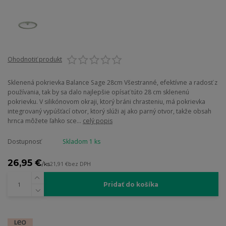
Ohodnotiť produkt
Sklenená pokrievka Balance Sage 28cm Všestranné, efektívne a radosť z
používania, tak by sa dalo najlepšie opísať túto 28 cm sklenenú
pokrievku. V silikónovom okraji, ktorý bráni chrasteniu, má pokrievka
integrovaný vypúšťací otvor, ktorý slúži aj ako parný otvor, takže obsah
hrnca môžete ľahko sce...
celý popis
Dostupnosť
Skladom 1 ks
26,95 €
/
ks
21,91 €
bez DPH
Pridať do košíka