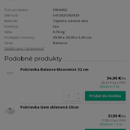
Číslo produktu:
3950462
EAN kód:
5413821363929
Materiál:
Tepelne odolné sklo
Kolekcia:
Leo
Váha:
0,76 kg
Vonkajšie rozmery:
29,00 x 29,00 x 5,00 cm
Séria:
Balance
Strážiť cenu / dostupnosť
Podobné produkty
Pokrievka Balance Moonmist 32 cm
34,95 €
/
ks
28,41 €
bez DPH
Skladom 5 ks
Pridať do košíka
Pokrievka Gem sklenená 20cm
21,95 €
/
ks
17,85 €
bez DPH
Skladom > 5 ks