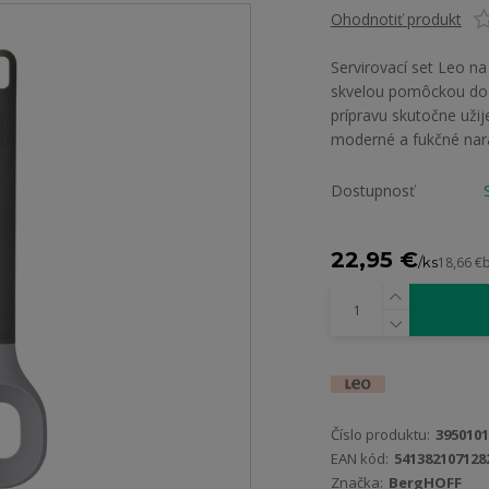
Ohodnotiť produkt
Servirovací set Leo na
skvelou pomôckou do k
prípravu skutočne užij
moderné a fukčné narad
Dostupnosť
22,95 €
/
ks
18,66 €
Číslo produktu:
3950101
EAN kód:
541382107128
Značka:
BergHOFF