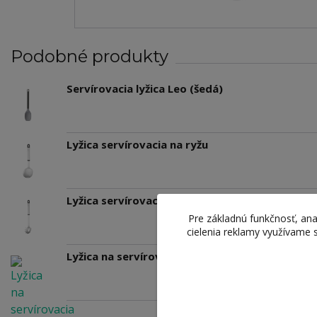
Podobné produkty
Servírovacia lyžica Leo (šedá)
Lyžica servírovacia na ryžu
Lyžica servírovacia na cestoviny
Pre základnú funkčnosť, ana
cielenia reklamy využívame 
Lyžica na servírovacia dierovaná