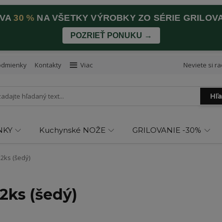
AVA
30 %
NA VŠETKY VÝROBKY ZO SÉRIE GRILOV
POZRIEŤ PONUKU →
odmienky
Kontakty
Viac
Neviete si ra
Hľ
NKY
Kuchynské NOŽE
GRILOVANIE -30%
 2ks (šedý)
 2ks (šedý)