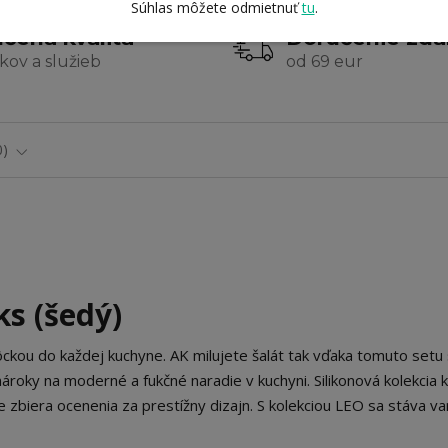
Súhlas môžete odmietnuť
tu
.
čená kvalita
Doručenie zd
kov a služieb
od 69 eur
0
ks (šedý)
kou do každej kuchyne. AK milujete šalát tak vďaka tomuto setu s
nároky na moderné a fukčné naradie v kuchyni. Silikonová kolekcia
 zbiera ocenenia za prestížny dizajn. S kolekciou LEO sa stáva v