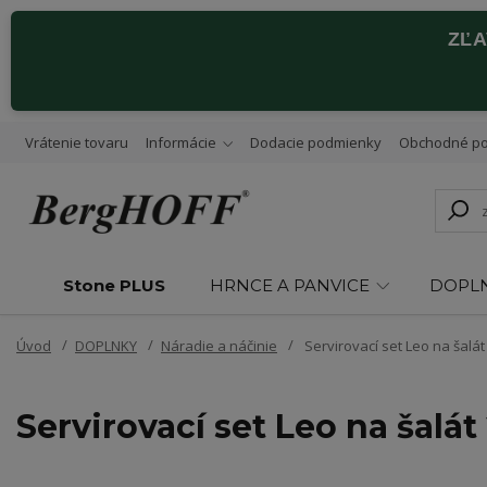
ZĽ
Vrátenie tovaru
Informácie
Dodacie podmienky
Obchodné p
Stone PLUS
HRNCE A PANVICE
DOPL
Úvod
DOPLNKY
Náradie a náčinie
Servirovací set Leo na šalát
Servirovací set Leo na šalát