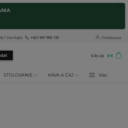
ANIA
dy? Zavolajte.
+421 947 905 135
Prihlásenie
0
ks
za
0 €
adať
STOLOVANIE
KÁVA A ČAJ
Viac