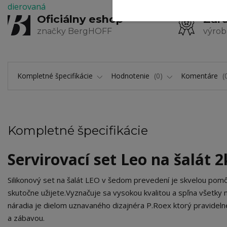
Oficiálny eshop
Zaru
značky BergHOFF
výrob
Kompletné špecifikácie
Hodnotenie
0
Komentáre
Kompletné špecifikácie
Servirovací set Leo na šalát 2
Silikonový set na šalát LEO v šedom prevedení je skvelou pomôc
skutočne užijete.Vyznačuje sa vysokou kvalitou a spľna všetky 
náradia je dielom uznavaného dizajnéra P.Roex ktorý pravidelne
a zábavou.