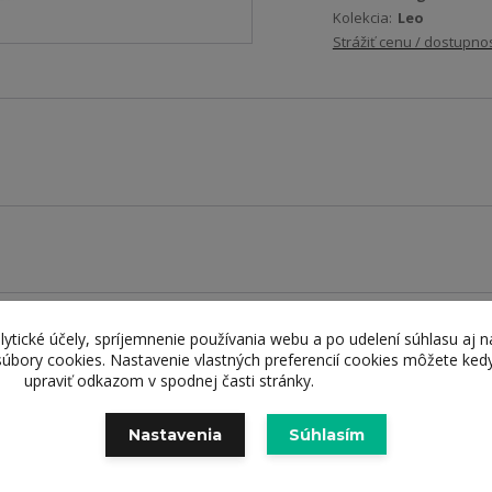
Kolekcia:
Leo
Strážiť cenu / dostupno
lytické účely, spríjemnenie používania webu a po udelení súhlasu aj n
súbory cookies. Nastavenie vlastných preferencií cookies môžete ked
upraviť odkazom v spodnej časti stránky.
Nastavenia
Súhlasím