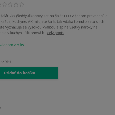
 šalát 2ks (šedý)Silikonový set na šalát LEO v šedom prevedení je
aždej kuchyne. AK milujete šalát tak vďaka tomuto setu si ich
ete.Vyznačuje sa vysokou kvalitou a spľna všetky nároky na
ie v kuchyni. Silikonová k...
celý popis
Skladom > 5 ks
bez DPH
Pridať do košíka
2