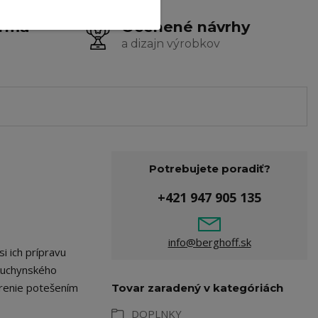
arma
Ocenené návrhy
a dizajn výrobkov
Potrebujete poradiť?
+421 947 905 135
info@berghoff.sk
i ich prípravu
 kuchynského
arenie potešením
Tovar zaradený v kategóriách
DOPLNKY