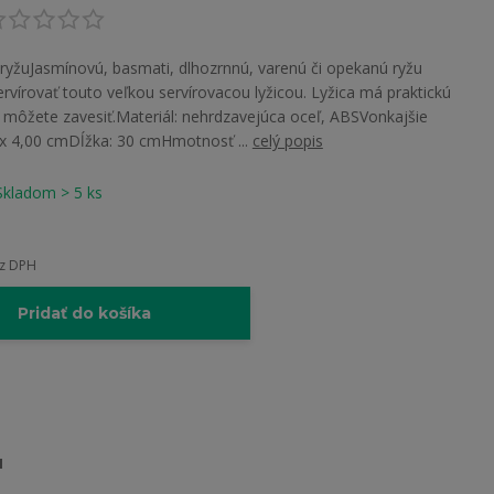
a ryžuJasmínovú, basmati, dlhozrnnú, varenú či opekanú ryžu
vírovať touto veľkou servírovacou lyžicou. Lyžica má praktickú
u môžete zavesiť.Materiál: nehrdzavejúca oceľ, ABSVonkajšie
 x 4,00 cmDĺžka: 30 cmHmotnosť ...
celý popis
Skladom > 5 ks
z DPH
Pridať do košíka
1