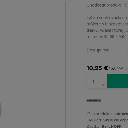
Ohodnotiť produkt
Lyžica servírovacia n
môžete s ľahkosťou ser
dierku, vďaka ktorej j
rozmery: 30,00 x 9,00
Dostupnosť
10,95 €
/
ks
8,90 €
be
Číslo produktu:
1301060
EAN kód:
541382107815
Značka:
BergHOFF