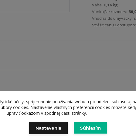
Váha:
0,16 kg
Vonkajšie rozmery:
30,0
Vhodná do umývačky ri
Strážiť cenu / dostupno
lytické účely, spríjemnenie používania webu a po udelení súhlasu aj n
súbory cookies. Nastavenie vlastných preferencií cookies môžete ked
upraviť odkazom v spodnej časti stránky.
Nastavenia
Súhlasím