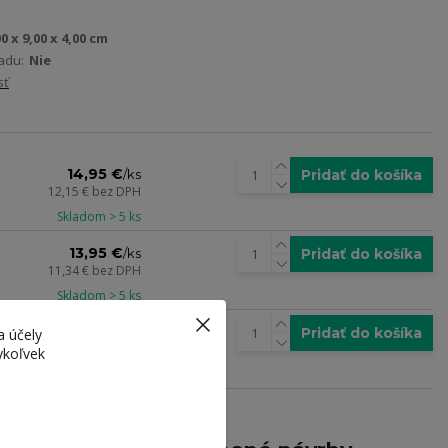
0 x 9,00 x 4,00 cm
adu:
Nie
sť
14,95 €
Pridať do košíka
/
ks
12,15 €
bez DPH
Skladom > 5 ks
13,95 €
Pridať do košíka
/
ks
11,34 €
bez DPH
Skladom > 5 ks
9,95 €
Pridať do košíka
/
ks
a účely
8,09 €
bez DPH
ykoľvek
Skladom > 5 ks