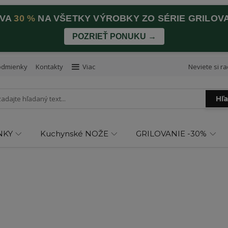
AVA
30 %
NA VŠETKY VÝROBKY ZO SÉRIE GRILOV
POZRIEŤ PONUKU →
odmienky
Kontakty
Viac
Neviete si ra
Hľ
NKY
Kuchynské NOŽE
GRILOVANIE -30%