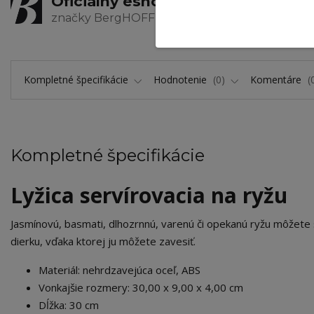
Oficiálny eshop
Zaru
značky BergHOFF
výrob
Kompletné špecifikácie
Hodnotenie
0
Komentáre
Kompletné špecifikácie
Lyžica servírovacia na ryžu
Jasmínovú, basmati, dlhozrnnú, varenú či opekanú ryžu môžete s
dierku, vďaka ktorej ju môžete zavesiť.
Materiál: nehrdzavejúca oceľ, ABS
Vonkajšie rozmery: 30,00 x 9,00 x 4,00 cm
Dĺžka: 30 cm