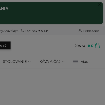
ANIA
dy? Zavolajte.
+421 947 905 135
Prihlásenie
0
ks
za
0 €
adať
STOLOVANIE
KÁVA A ČAJ
Viac