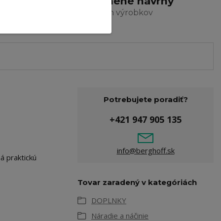
a
Ocenené návrhy
a dizajn výrobkov
Potrebujete poradiť?
+421 947 905 135
info@berghoff.sk
á praktickú
Tovar zaradený v kategóriách
DOPLNKY
Náradie a náčinie