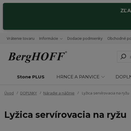
ZĽ
Vrátenie tovaru
Informácie
Dodacie podmienky
Obchodné p
Stone PLUS
HRNCE A PANVICE
DOPL
Úvod
DOPLNKY
Náradie a náčinie
Lyžica servírovacia na ryžu
Lyžica servírovacia na ryžu