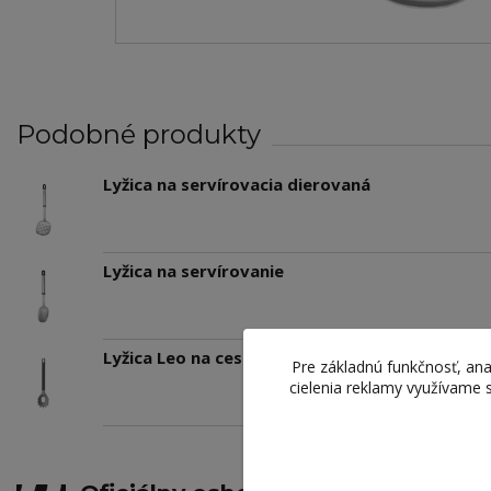
Podobné produkty
Lyžica na servírovacia dierovaná
Lyžica na servírovanie
Lyžica Leo na cestoviny (šedá)
Pre základnú funkčnosť, ana
cielenia reklamy využívame 