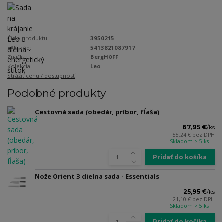
Číslo produktu:
3950215
EAN kód:
5413821087917
Značka:
BergHOFF
Kolekcia:
Leo
Strážiť cenu / dostupnosť
Podobné produkty
Cestovná sada (obedár, príbor, fĺaša)
67,95 €
/
ks
55,24 €
bez DPH
Skladom > 5 ks
Pridať do košíka
Nože Orient 3 dielna sada - Essentials
25,95 €
/
ks
21,10 €
bez DPH
Skladom > 5 ks
Pridať do košíka