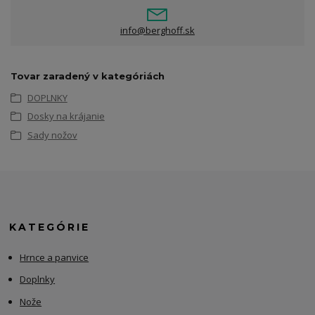
info@berghoff.sk
Tovar zaradený v kategóriách
DOPLNKY
Dosky na krájanie
Sady nožov
KATEGÓRIE
Hrnce a panvice
Doplnky
Nože