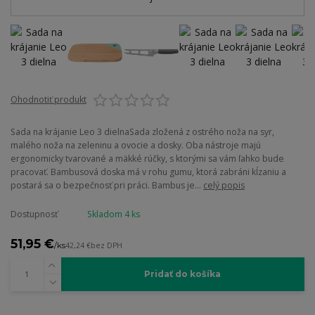
Ohodnotiť produkt
Sada na krájanie Leo 3 dielnaSada zložená z ostrého noža na syr,
malého noža na zeleninu a ovocie a dosky. Oba nástroje majú
ergonomicky tvarované a mäkké rúčky, s ktorými sa vám ľahko bude
pracovať. Bambusová doska má v rohu gumu, ktorá zabráni kĺzaniu a
postará sa o bezpečnosť pri práci. Bambus je...
celý popis
Dostupnosť
Skladom 4 ks
51,95 €
/
ks
42,24 €
bez DPH
Pridať do košíka