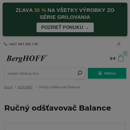
ZĽAVA
30 %
NA VŠETKY VÝROBKY ZO
SÉRIE GRILOVANIA
POZRIEŤ PONUKU →
+421 947 905 135
0
0 €
Menu
Úvod
DOPLNKY
Ručný odšťavovač Balance
Ručný odšťavovač Balance