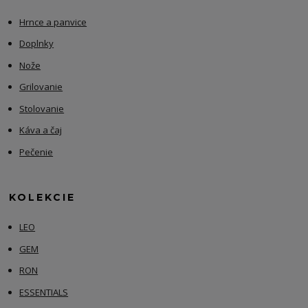
Hrnce a panvice
Doplnky
Nože
Grilovanie
Stolovanie
Káva a čaj
Pečenie
KOLEKCIE
LEO
GEM
RON
ESSENTIALS