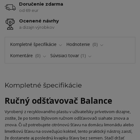
Doručenie zdarma
od 69 eur
Ocenené návrhy
a dizajn výrobkov
Kompletné špecifikácie
Hodnotenie
0
Komentáre
0
Súvisiaci tovar
1
Kompletné špecifikácie
Ručný odšťavovač Balance
Vyrobený z recyklovaného plastu v užívateľsky prívetivom dizajne,
zistíte, že po tomto štýlovom ručnom odšťavovači siahate znova a
znova. Či už potrebujete citrónovú šťavu na domácu limonádu alebo
limetkovú šťavu na osviežujúci kokteil, tento praktický nástroj zaistí,
že dostanete aj poslednú kvapku šťavy bez semien. Stačí držať