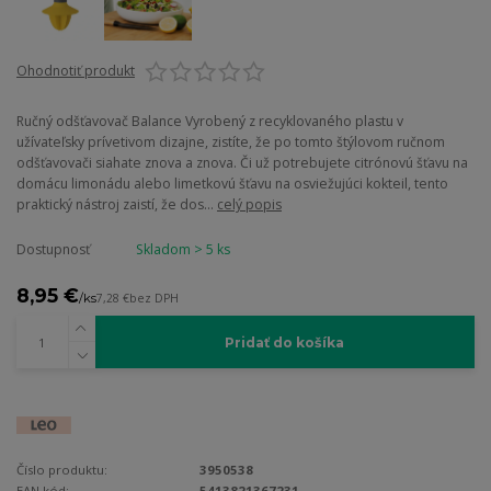
Ohodnotiť produkt
Ručný odšťavovač Balance Vyrobený z recyklovaného plastu v
užívateľsky prívetivom dizajne, zistíte, že po tomto štýlovom ručnom
odšťavovači siahate znova a znova. Či už potrebujete citrónovú šťavu na
domácu limonádu alebo limetkovú šťavu na osviežujúci kokteil, tento
praktický nástroj zaistí, že dos...
celý popis
Dostupnosť
Skladom > 5 ks
8,95 €
/
ks
7,28 €
bez DPH
Pridať do košíka
Číslo produktu:
3950538
EAN kód:
5413821367231