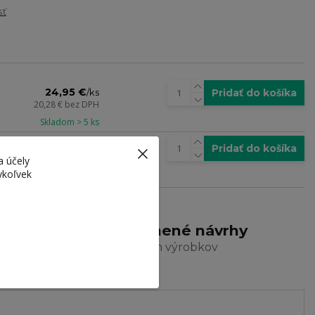
sť
24,95 €
Pridať do košíka
/
ks
20,28 €
bez DPH
Skladom > 5 ks
134 €
Pridať do košíka
/
ks
a účely
108,94 €
bez DPH
ykoľvek
Skladom > 5 ks
arma
Ocenené návrhy
a dizajn výrobkov