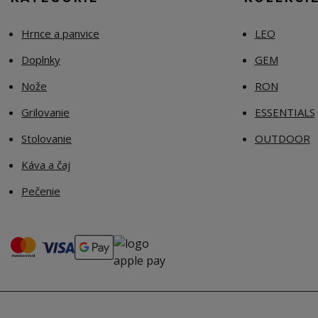
Hrnce a panvice
LEO
Doplnky
GEM
Nože
RON
Grilovanie
ESSENTIALS
Stolovanie
OUTDOOR
Káva a čaj
Pečenie