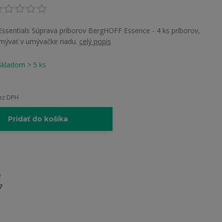
 Essentials Súprava príborov BergHOFF Essence - 4 ks príborov,
mývať v umývačke riadu.
celý popis
Skladom > 5 ks
ez DPH
Pridať do košíka
7