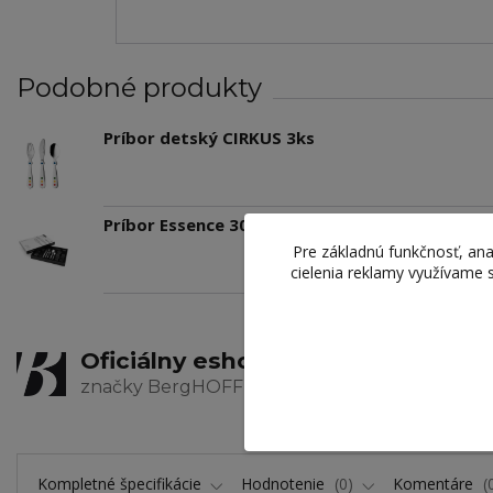
Podobné produkty
Príbor detský CIRKUS 3ks
Príbor Essence 30-dielny
Pre základnú funkčnosť, ana
cielenia reklamy využívame 
Oficiálny eshop
Zaru
značky BergHOFF
výrob
Kompletné špecifikácie
Hodnotenie
0
Komentáre