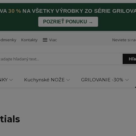
AVA
30 %
NA VŠETKY VÝROBKY ZO SÉRIE GRILOV
POZRIEŤ PONUKU →
odmienky
Kontakty
Viac
Neviete si ra
Hľ
NKY
Kuchynské NOŽE
GRILOVANIE -30%
tials