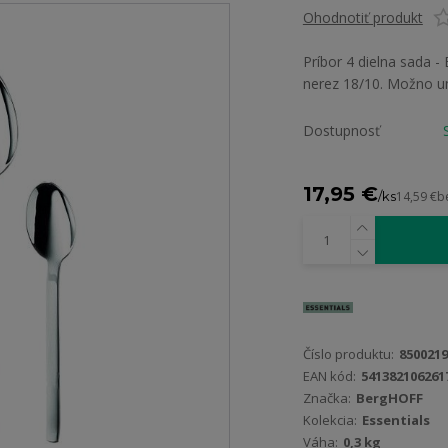
Ohodnotiť produkt
Príbor 4 dielna sada -
nerez 18/10. Možno u
Dostupnosť
17,95 €
/
ks
14,59 €
b
Číslo produktu:
8500219
EAN kód:
541382106261
Značka:
BergHOFF
Kolekcia:
Essentials
Váha:
0,3 kg