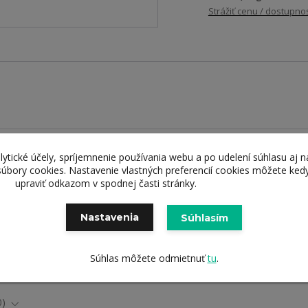
Strážiť cenu / dostupno
lytické účely, spríjemnenie používania webu a po udelení súhlasu aj n
súbory cookies. Nastavenie vlastných preferencií cookies môžete ked
upraviť odkazom v spodnej časti stránky.
Nastavenia
Súhlasím
čená kvalita
Doručenie zd
kov a služieb
od 69 eur
Súhlas môžete odmietnuť
tu
.
0