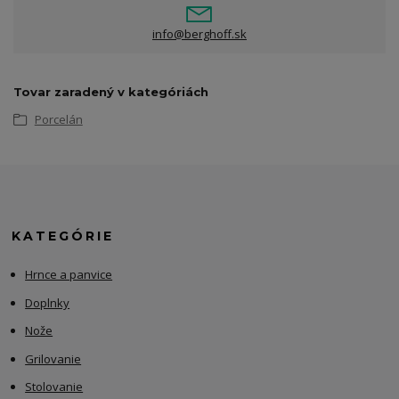
info@berghoff.sk
Tovar zaradený v kategóriách
Porcelán
KATEGÓRIE
Hrnce a panvice
Doplnky
Nože
Grilovanie
Stolovanie