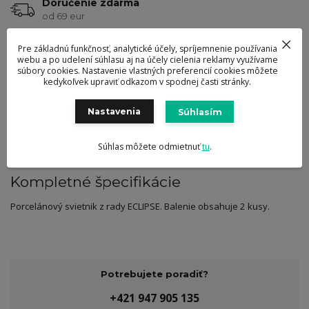
Doručenie zdarma
od 69 eur
Ocenené návrhy
Pre základnú funkčnosť, analytické účely, spríjemnenie používania
a dizajn výrobkov
webu a po udelení súhlasu aj na účely cielenia reklamy využívame
súbory cookies. Nastavenie vlastných preferencií cookies môžete
kedykoľvek upraviť odkazom v spodnej časti stránky.
Kompletné špecifikácie
Hodnotenie
0
Nastavenia
Súhlasím
Komentáre
0
Súhlas môžete odmietnuť
tu
.
Kompletné špecifikácie
Porcelánový svietnik z rady ECLIPSE. Balenie obsahuje 2 kusy.
Potrebujete poradiť?
+421 947 905 135