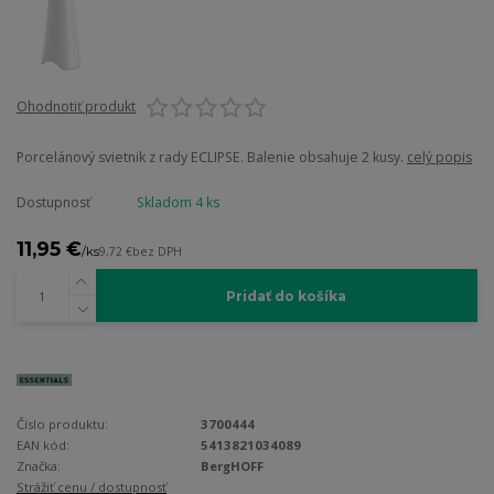
Ohodnotiť produkt
Porcelánový svietnik z rady ECLIPSE. Balenie obsahuje 2 kusy.
celý popis
Dostupnosť
Skladom 4 ks
11,95 €
/
ks
9,72 €
bez DPH
Pridať do košíka
Číslo produktu:
3700444
EAN kód:
5413821034089
Značka:
BergHOFF
Strážiť cenu / dostupnosť