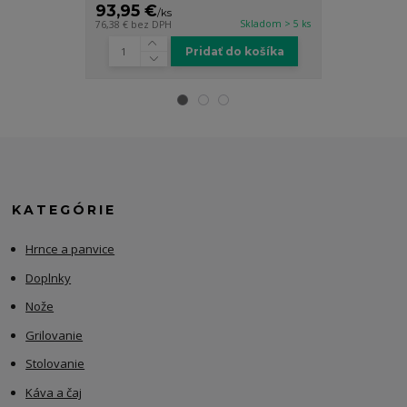
93,95 €
90,95 €
/
ks
/
k
Skladom > 5 ks
76,38 €
bez DPH
73,94 €
bez DP
Pridať do košíka
KATEGÓRIE
Hrnce a panvice
Doplnky
Nože
Grilovanie
Stolovanie
Káva a čaj