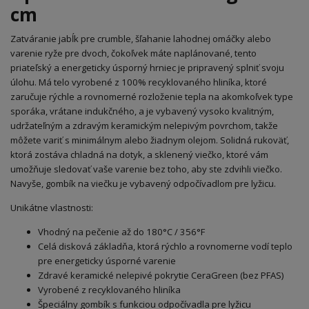
cm
Zatváranie jabĺk pre crumble, šľahanie lahodnej omáčky alebo
varenie ryže pre dvoch, čokoľvek máte naplánované, tento
priateľský a energeticky úsporný hrniec je pripravený splniť svoju
úlohu. Má telo vyrobené z 100% recyklovaného hliníka, ktoré
zaručuje rýchle a rovnomerné rozloženie tepla na akomkoľvek type
sporáka, vrátane indukčného, a je vybavený vysoko kvalitným,
udržateľným a zdravým keramickým nelepivým povrchom, takže
môžete variť s minimálnym alebo žiadnym olejom. Solidná rukoväť,
ktorá zostáva chladná na dotyk, a sklenený viečko, ktoré vám
umožňuje sledovať vaše varenie bez toho, aby ste zdvihli viečko.
Navyše, gombík na viečku je vybavený odpočívadlom pre lyžicu.
Unikátne vlastnosti:
Vhodný na pečenie až do 180°C / 356°F
Celá disková základňa, ktorá rýchlo a rovnomerne vodí teplo
pre energeticky úsporné varenie
Zdravé keramické nelepivé pokrytie CeraGreen (bez PFAS)
Vyrobené z recyklovaného hliníka
Špeciálny gombík s funkciou odpočívadla pre lyžicu