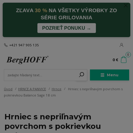
ZĽAVA
30 %
NA VŠETKY VÝROBKY ZO
SÉRIE GRILOVANIA
POZRIEŤ PONUKU →
+421 947 905 135
0
0 €
Menu
Úvod
HRNCE A PANVICE
Hrnce
Hrniec s nepriľnavým povrchom s
pokrievkou Balance Sage 18 cm
Hrniec s nepriľnavým
povrchom s pokrievkou