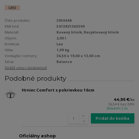
Číslo produktu:
3950448
EAN kód:
5413821363509
Materiál:
Kovaný hliník, Recyklovaný hliník
Objem:
2,00 l
Kolekcia:
Leo
Váha:
1,09 kg
Vonkajšie rozmery:
36,50 x 19,00 x 13,00 cm
Séria:
Balance
Strážiť cenu / dostupnosť
Podobné produkty
Hrniec Comfort s pokrievkou 16cm
44,95 €
/
ks
36,54 €
bez DPH
Skladom 2 ks
Pridať do košíka
Oficiálny eshop