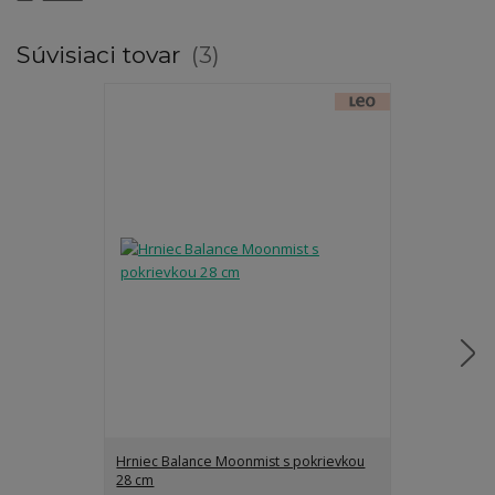
Súvisiaci tovar
3
Hrniec Balance Moonmist s pokrievkou
Hrniec Balanc
28 cm
24 x 14 cm