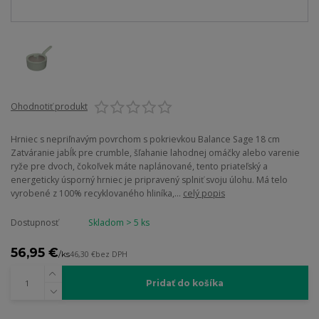
Ohodnotiť produkt
Hrniec s nepriľnavým povrchom s pokrievkou Balance Sage 18 cm
Zatváranie jabĺk pre crumble, šľahanie lahodnej omáčky alebo varenie
ryže pre dvoch, čokoľvek máte naplánované, tento priateľský a
energeticky úsporný hrniec je pripravený splniť svoju úlohu. Má telo
vyrobené z 100% recyklovaného hliníka,...
celý popis
Dostupnosť
Skladom > 5 ks
56,95 €
/
ks
46,30 €
bez DPH
Pridať do košíka