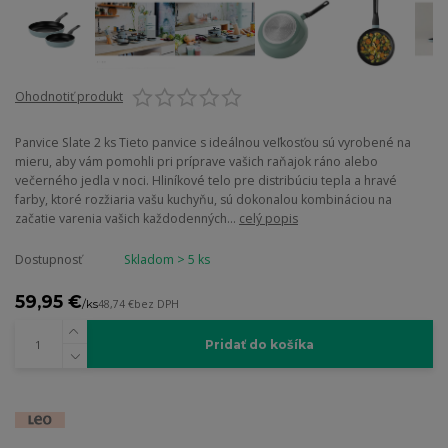
Ohodnotiť produkt
Panvice Slate 2 ks Tieto panvice s ideálnou veľkosťou sú vyrobené na
mieru, aby vám pomohli pri príprave vašich raňajok ráno alebo
večerného jedla v noci. Hliníkové telo pre distribúciu tepla a hravé
farby, ktoré rozžiaria vašu kuchyňu, sú dokonalou kombináciou na
začatie varenia vašich každodenných...
celý popis
Dostupnosť
Skladom > 5 ks
59,95 €
/
ks
48,74 €
bez DPH
Pridať do košíka