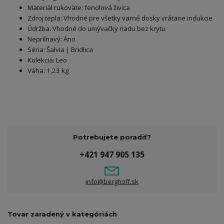
Materiál rukoväte: fenolová živica
Zdroj tepla: Vhodné pre všetky varné dosky vrátane indukcie
Údržba: Vhodné do umývačky riadu bez krytu
Nepriľnavý: Áno
Séria: Šalvia | Bridlica
Kolekcia: Leo
Váha: 1,23 kg
Potrebujete poradiť?
+421 947 905 135
info@berghoff.sk
Tovar zaradený v kategóriách