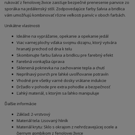
rukoväť z fenolovej živice zaisťuje bezpečné prenesenie panvice zo
sporáka na jedálenský stôl. Zodpovedajúce farby šalvia a bridlica
vám umožňujú kombinovať rôzne veľkosti panvíc v oboch farbách.
Unikátne vlastnosti
Ideálne na vyprážanie, opekanie a opekanie jedál
Viac varnej plochy vďaka svojmu dizajnu, ktorý vytvára
hranatý prechod od dna k telu
Skombinujte farbu šalvia a bridlicu pre farebný efekt
Farebná vonkajšia úprava
Sklenená pokrievka na zachovanie tepla a chutí
Nepriľnavý povrch pre ľahké uvoľňovanie potravín
Vhodné pre všetky varné dosky vrátane indukcie
Držadlo v pohode pre extra pohodlie a bezpečnosť
Ľahký materiál, s ktorým sa ľahko manipuluje
Ďalšie informácie
Základ: 2-vrstvový
Materiál tela: Lisovaný hliník
Materiál krytu: Sklo s okrajom z nehrdzavejúcej ocele a
čiernym gombíkom z fenolovej živice