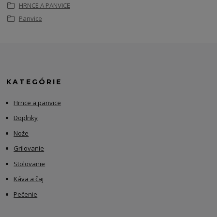
HRNCE A PANVICE
Panvice
KATEGÓRIE
Hrnce a panvice
Doplnky
Nože
Grilovanie
Stolovanie
Káva a čaj
Pečenie