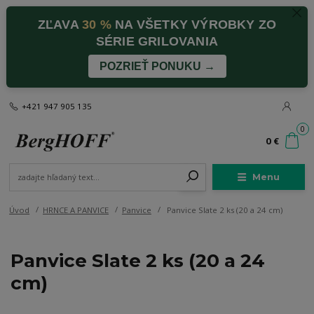
ZĽAVA
30 %
NA VŠETKY VÝROBKY ZO
SÉRIE GRILOVANIA
POZRIEŤ PONUKU →
+421 947 905 135
0
0 €
Menu
Úvod
HRNCE A PANVICE
Panvice
Panvice Slate 2 ks (20 a 24 cm)
Panvice Slate 2 ks (20 a 24
cm)