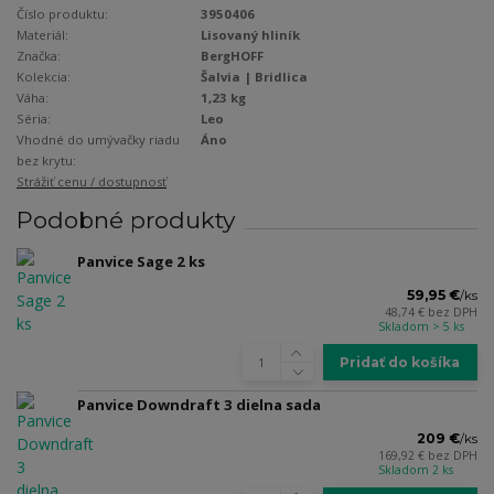
Číslo produktu:
3950406
Materiál:
Lisovaný hliník
Značka:
BergHOFF
Kolekcia:
Šalvia | Bridlica
Váha:
1,23 kg
Séria:
Leo
Vhodné do umývačky riadu
Áno
bez krytu:
Strážiť cenu / dostupnosť
Podobné produkty
Panvice Sage 2 ks
59,95 €
/
ks
48,74 €
bez DPH
Skladom > 5 ks
Pridať do košíka
Panvice Downdraft 3 dielna sada
209 €
/
ks
169,92 €
bez DPH
Skladom 2 ks