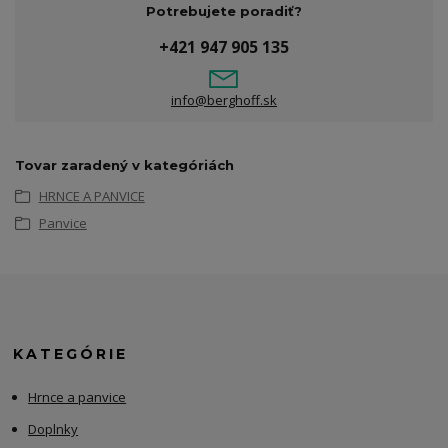
Potrebujete poradiť?
+421 947 905 135
info@berghoff.sk
Tovar zaradený v kategóriách
HRNCE A PANVICE
Panvice
KATEGÓRIE
Hrnce a panvice
Doplnky