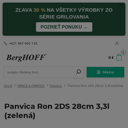
ZĽAVA
30 %
NA VŠETKY VÝROBKY ZO
SÉRIE GRILOVANIA
POZRIEŤ PONUKU →
+421 947 905 135
0
0 €
Menu
Úvod
HRNCE A PANVICE
Panvice
Panvica Ron 2DS 28cm 3,3l (zelená)
Panvica Ron 2DS 28cm 3,3l
(zelená)