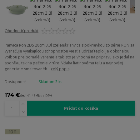
Ohodnotiť produkt
Panvica Ron 2DS 28cm 3,3l (zelená)Panvica s pokrievkou zo série RON sa
vyznačuje vynikajúcou schopnosťou viesť a udržať teplo. Je dokonaľou
voľbou pre pomalé varenie a tak isto je vhodná na prípravu ako jedal na
sporáku, tak na pečenie v rúre. Vďaka liatinovému telu a najnovšej
generácie smaltovanéh...
celý popis
Dostupnosť
Skladom 3 ks
174 €
/
ks
141,46 €
bez DPH
Pridať do košíka