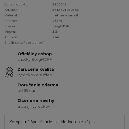
Číslo produktu:
3900043
EAN kód:
5413821050386
Materiál:
liatina a smalt
Priemer:
28cm
Značka:
BergHOFF
Objem:
3,3l
Kolekcia:
Ron
Strážiť cenu / dostupnosť
Oficiálny eshop
značky BergHOFF
Zaručená kvalita
výrobkov a služieb
Doručenie zdarma
od 69 eur
Ocenené návrhy
a dizajn výrobkov
Kompletné špecifikácie
Hodnotenie
0