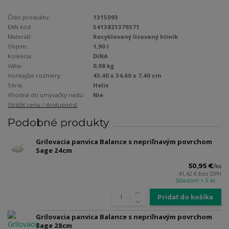
Číslo produktu:
1315093
EAN kód:
5413821379371
Materiál:
Recyklovaný lisovaný hliník
Objem:
1,90 l
Kolekcia:
DiNA
Váha:
0,98 kg
Vonkajšie rozmery:
43,40 x 34,60 x 7,40 cm
Séria:
Helix
Vhodná do umývačky riadu:
Nie
Strážiť cenu / dostupnosť
Podobné produkty
Grilovacia panvica Balance s nepriľnavým povrchom
Sage 24cm
50,95 €
/
ks
41,42 €
bez DPH
Skladom > 5 ks
Pridať do košíka
Grilovacia panvica Balance s nepriľnavým povrchom
Sage 28cm