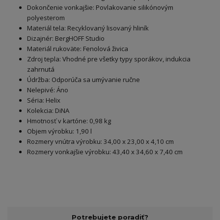
Dokončenie vonkajšie: Povlakovanie silikónovým
polyesterom
Materiál tela: Recyklovaný lisovaný hliník
Dizajnér: BergHOFF Studio
Materiál rukoväte: Fenolová živica
Zdroj tepla: Vhodné pre všetky typy sporákov, indukcia
zahrnutá
Údržba: Odporúča sa umývanie ručne
Nelepivé: Áno
Séria: Helix
Kolekcia: DiNA
Hmotnosť v kartóne: 0,98 kg
Objem výrobku: 1,90 l
Rozmery vnútra výrobku: 34,00 x 23,00 x 4,10 cm
Rozmery vonkajšie výrobku: 43,40 x 34,60 x 7,40 cm
Potrebujete poradiť?