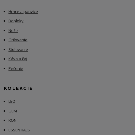
Hrnce a panvice
Doplnky
Nože
Grilovanie
Stolovanie
Káva a čaj
Pečenie
KOLEKCIE
LEO
GEM
RON
ESSENTIALS