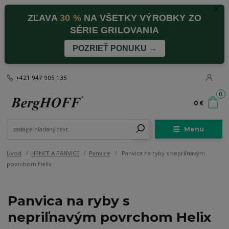
ZĽAVA
30 %
NA VŠETKY VÝROBKY ZO
SÉRIE GRILOVANIA
POZRIEŤ PONUKU →
+421 947 905 135
0
0 €
Menu
Úvod
HRNCE A PANVICE
Panvice
Panvica na ryby s nepriľnavým
povrchom Helix
Panvica na ryby s
nepriľnavým povrchom Helix