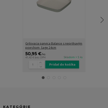
Grilovacia panvica Balance s nepriľnavým
Grilovacia pa
povrchom Sage 24cm
povrchom Sa
50,95 €
64,95 €
/
ks
/
k
Skladom > 5 ks
41,42 €
bez DPH
52,80 €
bez DP
Pridať do košíka
KATEGÓRIE