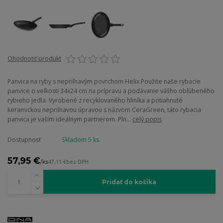
Ohodnotiť produkt
Panvica na ryby s nepriľnavým povrchom Helix Použite naše rybacie
panvice o veľkosti 34x24 cm na prípravu a podávanie vášho obľúbeného
rybieho jedla. Vyrobené z recyklovaného hliníka a potiahnuté
keramickou nepriľnavou úpravou s názvom CeraGreen, táto rybacia
panvica je vaším ideálnym partnerom. Pln...
celý popis
Dostupnosť
Skladom 5 ks
57,95 €
/
ks
47,11 €
bez DPH
Pridať do košíka