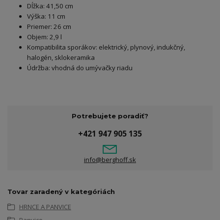
Dĺžka: 41,50 cm
Výška: 11 cm
Priemer: 26 cm
Objem: 2,9 l
Kompatibilita sporákov: elektrický, plynový, indukčný,
halogén, sklokeramika
Údržba: vhodná do umývačky riadu
Potrebujete poradiť?
+421 947 905 135
info@berghoff.sk
Tovar zaradený v kategóriách
HRNCE A PANVICE
Panvice