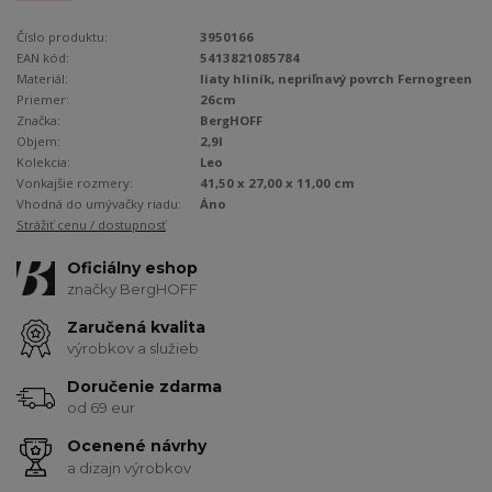
Číslo produktu:
3950166
EAN kód:
5413821085784
Materiál:
liaty hliník, nepriľnavý povrch Fernogreen
Priemer:
26cm
Značka:
BergHOFF
Objem:
2,9l
Kolekcia:
Leo
Vonkajšie rozmery:
41,50 x 27,00 x 11,00 cm
Vhodná do umývačky riadu:
Áno
Strážiť cenu / dostupnosť
Oficiálny eshop
značky BergHOFF
Zaručená kvalita
výrobkov a služieb
Doručenie zdarma
od 69 eur
Ocenené návrhy
a dizajn výrobkov