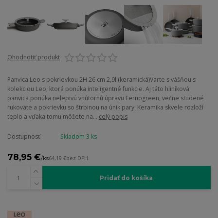
Ohodnotiť produkt
Panvica Leo s pokrievkou 2H 26 cm 2,9l (keramická)Varte s vášňou s
kolekciou Leo, ktorá ponúka inteligentné funkcie. Aj táto hliníková
panvica ponúka nelepivú vnútornú úpravu Fernogreen, večne studené
rukoväte a pokrievku so štrbinou na únik pary. Keramika skvele rozloží
teplo a vďaka tomu môžete na...
celý popis
Dostupnosť
Skladom 3 ks
78,95 €
/
ks
64,19 €
bez DPH
Pridať do košíka