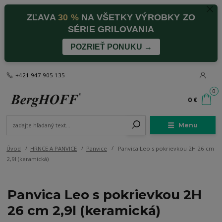
ZĽAVA
30 %
NA VŠETKY VÝROBKY ZO
SÉRIE GRILOVANIA
POZRIEŤ PONUKU →
+421 947 905 135
0
0 €
Menu
Úvod
HRNCE A PANVICE
Panvice
Panvica Leo s pokrievkou 2H 26 cm
2,9l (keramická)
Panvica Leo s pokrievkou 2H
26 cm 2,9l (keramická)