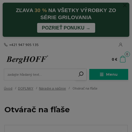
ZĽAVA
30 %
NA VŠETKY VÝROBKY ZO
SÉRIE GRILOVANIA
POZRIEŤ PONUKU →
+421 947 905 135
0
0 €
Menu
Úvod
DOPLNKY
Náradie a náčinie
Otvárač na fľaše
Otvárač na fľaše