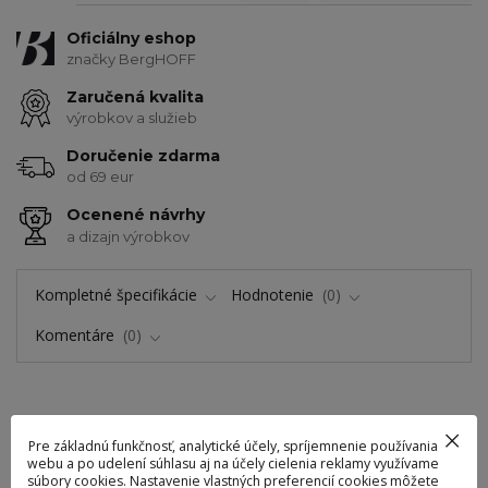
Oficiálny eshop
značky BergHOFF
Zaručená kvalita
výrobkov a služieb
Doručenie zdarma
od 69 eur
Ocenené návrhy
a dizajn výrobkov
Kompletné špecifikácie
Hodnotenie
0
Komentáre
0
Kompletné špecifikácie
Pre základnú funkčnosť, analytické účely, spríjemnenie používania
webu a po udelení súhlasu aj na účely cielenia reklamy využívame
súbory cookies. Nastavenie vlastných preferencií cookies môžete