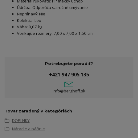
Materiál rukoväte: PP mäkký úchop
Údržba: Odporúča sa ručné umývanie
Nepriľnavý: Nie
Kolekcia: Leo
Váha: 0,07 kg
Vonkajšie rozmery: 7,00 x 7,00 x 1,50 cm
Potrebujete poradiť?
+421 947 905 135
info@berghoff.sk
Tovar zaradený v kategóriách
DOPLNKY
Náradie a náčinie