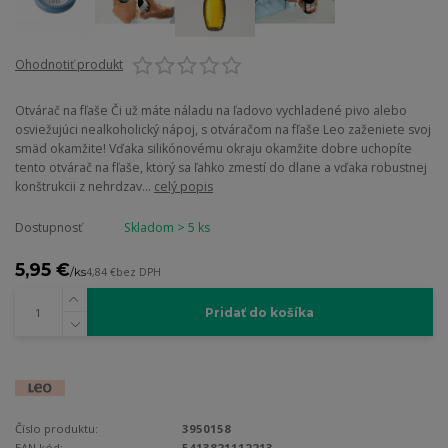
Ohodnotiť produkt
Otvárač na fľaše Či už máte náladu na ľadovo vychladené pivo alebo
osviežujúci nealkoholický nápoj, s otváračom na fľaše Leo zaženiete svoj
smäd okamžite! Vďaka silikónovému okraju okamžite dobre uchopíte
tento otvárač na fľaše, ktorý sa ľahko zmestí do dlane a vďaka robustnej
konštrukcii z nehrdzav...
celý popis
Dostupnosť
Skladom > 5 ks
5,95 €
/
ks
4,84 €
bez DPH
Pridať do košíka
Číslo produktu:
3950158
EAN kód:
5413821112213