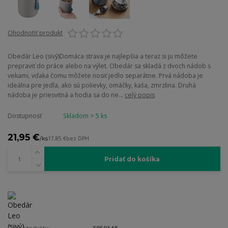
Ohodnotiť produkt
Obedár Leo (sivý)Domáca strava je najlepšia a teraz si ju môžete
prepraviť do práce alebo na výlet. Obedár sa skladá z dvoch nádob s
vekami, vďaka čomu môžete nosiť jedlo separátne. Prvá nádoba je
ideálna pre jedla, ako sú polievky, omáčky, kaša, zmrzlina. Druhá
nádoba je priesvitná a hodia sa do ne...
celý popis
Dostupnosť
Skladom > 5 ks
21,95 €
/
ks
17,85 €
bez DPH
Pridať do košíka
Číslo produktu:
3950148