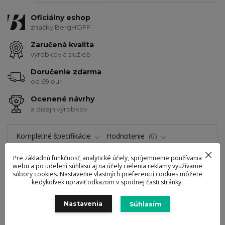
Oficiálny eshop
značky BergHOFF
Zaručená kvalita
výrobkov a služieb
Doručenie zdarma
od 69 eur
Ocenené návrhy
a dizajn výrobkov
Kompletné špecifikácie
Hodnotenie
0
Komentáre
0
Pre základnú funkčnosť, analytické účely, spríjemnenie používania
webu a po udelení súhlasu aj na účely cielenia reklamy využívame
súbory cookies. Nastavenie vlastných preferencií cookies môžete
kedykoľvek upraviť odkazom v spodnej časti stránky.
Kompletné špecifikácie
Nastavenia
Súhlasím