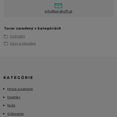
info@berghoff.sk
Tovar zaradený v kategóriách
DOPLNKY
Dózy a obedáre
KATEGÓRIE
Hrnce a panvice
Doplnky
Nože
Grilovanie