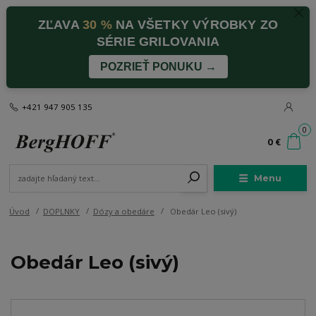
ZĽAVA
30 %
NA VŠETKY VÝROBKY ZO
SÉRIE GRILOVANIA
POZRIEŤ PONUKU →
+421 947 905 135
0
0 €
Menu
Úvod
DOPLNKY
Dózy a obedáre
Obedár Leo (sivý)
Obedár Leo (sivý)