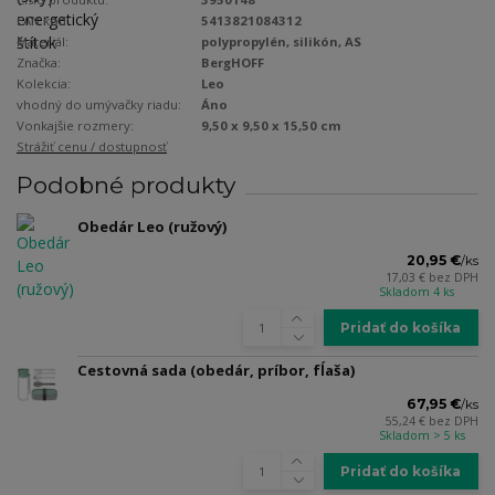
EAN kód:
5413821084312
Materiál:
polypropylén, silikón, AS
Značka:
BergHOFF
Kolekcia:
Leo
vhodný do umývačky riadu:
Áno
Vonkajšie rozmery:
9,50 x 9,50 x 15,50 cm
Strážiť cenu / dostupnosť
Podobné produkty
Obedár Leo (ružový)
20,95 €
/
ks
17,03 €
bez DPH
Skladom 4 ks
Pridať do košíka
Cestovná sada (obedár, príbor, fĺaša)
67,95 €
/
ks
55,24 €
bez DPH
Skladom > 5 ks
Pridať do košíka