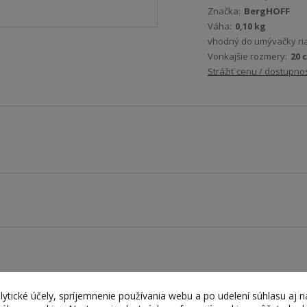
Značka:
BergHOFF
Váha:
0,10 kg
vhodný do umývačky ri
Vonkajšie rozmery:
20 
Strážiť cenu / dostupno
lytické účely, spríjemnenie používania webu a po udelení súhlasu aj n