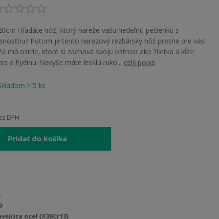
 20cm Hľadáte nôž, ktorý nareže vašu nedeľnú pečienku s
nosťou? Potom je tento nerezový rezbársky nôž presne pre vás!
 má ostrie, ktoré si zachová svoju ostrosť ako žiletka a kĺže
o a hydinu. Navyše máte lesklú ruko...
celý popis
Skladom > 5 ks
ez DPH
Pridať do košíka
9
vejúca oceľ (X30Cr13)