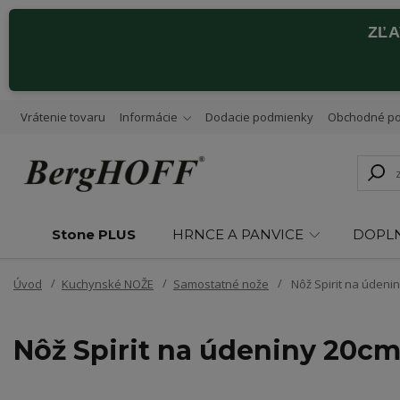
ZĽ
Vrátenie tovaru
Informácie
Dodacie podmienky
Obchodné p
Stone PLUS
HRNCE A PANVICE
DOPL
Úvod
Kuchynské NOŽE
Samostatné nože
Nôž Spirit na údeni
Nôž Spirit na údeniny 20c