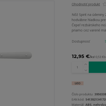
Ohodnotiť produkt
Nôž Spirit na údeniny
hodvábne hladkou pres
Čepeľ rezbárskeho noža
priamo cez varené mäs
Dostupnosť
12,95 €
/
ks
10,53 €
b
Číslo produktu:
3950338
EAN kód:
541382134172
Materiál:
ABS, nehrdza