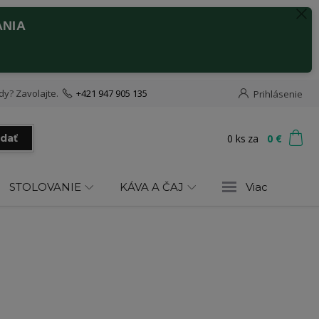
ANIA
dy? Zavolajte.
+421 947 905 135
Prihlásenie
0
ks
za
0 €
adať
STOLOVANIE
KÁVA A ČAJ
Viac