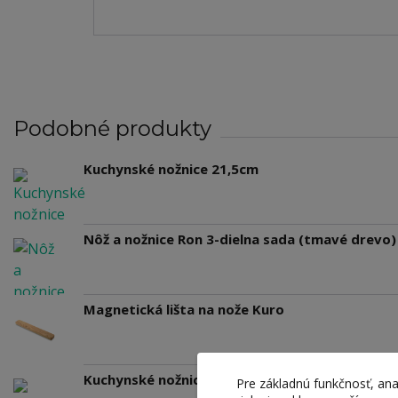
Podobné produkty
Kuchynské nožnice 21,5cm
Nôž a nožnice Ron 3-dielna sada (tmavé drevo)
Magnetická lišta na nože Kuro
Kuchynské nožnice v puzdre 22,5cm
Pre základnú funkčnosť, ana