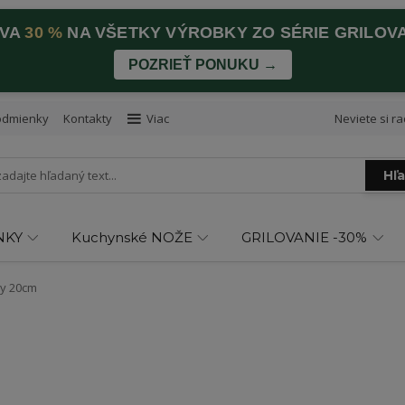
AVA
30 %
NA VŠETKY VÝROBKY ZO SÉRIE GRILOV
POZRIEŤ PONUKU →
odmienky
Kontakty
Viac
Neviete si ra
Hľ
NKY
Kuchynské NOŽE
GRILOVANIE -30%
ny 20cm
m