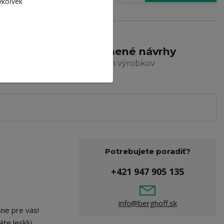
ykoľvek
11,34 €
bez DPH
Skladom > 5 ks
arma
Ocenené návrhy
a dizajn výrobkov
Potrebujete poradiť?
+421 947 905 135
info@berghoff.sk
ne pre vás!
áte lesklú