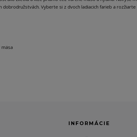
ch dobrodružstvách. Vyberte si z dvoch ladiacich farieb a rozžiart
v mäsa
E
INFORMÁCIE