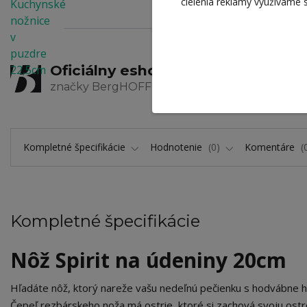
cielenia reklamy využívame 
Oficiálny eshop
Zaru
značky BergHOFF
výrob
Kompletné špecifikácie
Hodnotenie
0
Komentáre
Kompletné špecifikácie
Nôž Spirit na údeniny 20cm
Hľadáte nôž, ktorý nareže vašu nedeľnú pečienku s hodvábne 
Čepeľ rezbárskeho noža má ostrie, ktoré si zachová svoju ostr