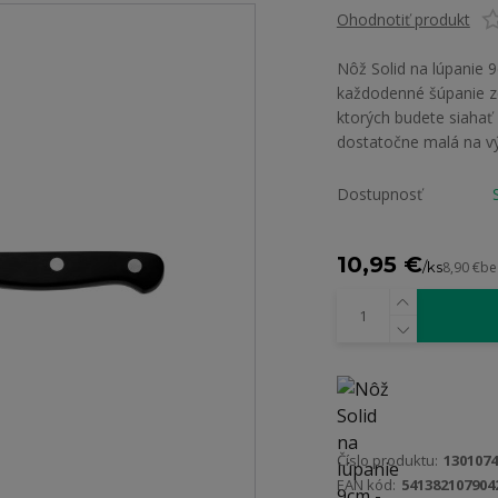
Ohodnotiť produkt
Nôž Solid na lúpanie 
každodenné šúpanie ze
ktorých budete siaha
dostatočne malá na v
Dostupnosť
10,95 €
/
ks
8,90 €
be
Číslo produktu:
1301074
EAN kód:
541382107904