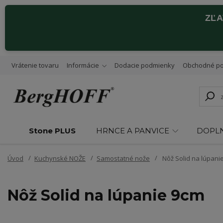
ZĽ
Vrátenie tovaru
Informácie
Dodacie podmienky
Obchodné p
Stone PLUS
HRNCE A PANVICE
DOPL
Úvod
Kuchynské NOŽE
Samostatné nože
Nôž Solid na lúpani
Nôž Solid na lúpanie 9cm