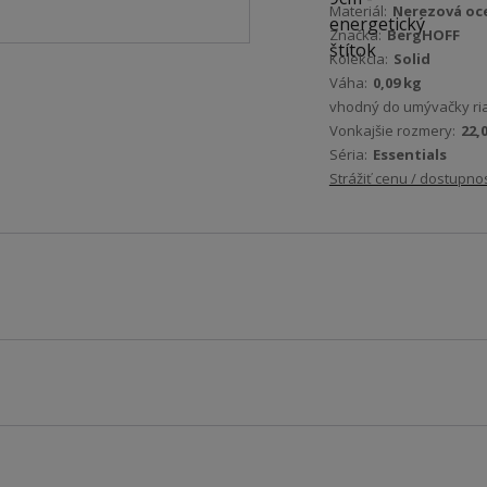
Materiál:
Nerezová oce
Značka:
BergHOFF
Kolekcia:
Solid
Váha:
0,09 kg
vhodný do umývačky ri
Vonkajšie rozmery:
22,0
Séria:
Essentials
Strážiť cenu / dostupno