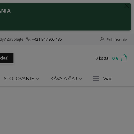
ANIA
dy? Zavolajte.
+421 947 905 135
Prihlásenie
0
ks
za
0 €
adať
STOLOVANIE
KÁVA A ČAJ
Viac