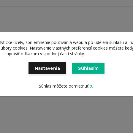
lytické účely, spríjemnenie používania webu a po udelení súhlasu aj n
čená kvalita
Doručenie zd
súbory cookies. Nastavenie vlastných preferencií cookies môžete ked
upraviť odkazom v spodnej časti stránky.
kov a služieb
od 69 eur
Nastavenia
Súhlasím
0
Súhlas môžete odmietnuť
tu
.