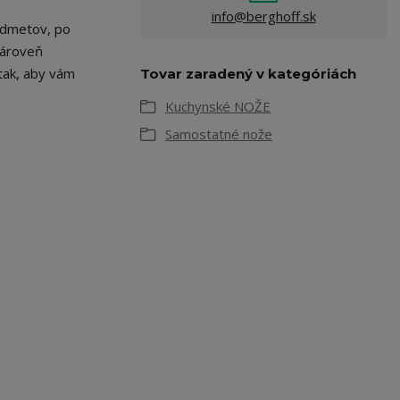
info@berghoff.sk
redmetov, po
zároveň
 tak, aby vám
Tovar zaradený v kategóriách
Kuchynské NOŽE
Samostatné nože