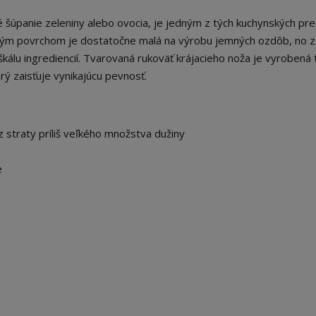
é šúpanie zeleniny alebo ovocia, je jedným z tých kuchynských p
ovým povrchom je dostatočne malá na výrobu jemných ozdôb, no 
škálu ingrediencií. Tvarovaná rukoväť krájacieho noža je vyrobená
orý zaisťuje vynikajúcu pevnosť.
 straty príliš veľkého množstva dužiny
e