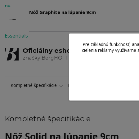
Nôž Graphite na lúpanie 9cm
Pre základnú funkčnosť, ana
Oficiálny eshop
Zaru
cielenia reklamy využívame 
značky BergHOFF
výrob
Kompletné špecifikácie
Hodnotenie
0
Komentáre
Kompletné špecifikácie
Nôž Solid na lúpanie 9cm