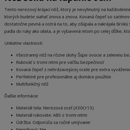
Tento nerezový krájací nôž, ktorý je nevyhnutný na každodenn
ktorých budete siahať znova a znova. Kovaná čepeľ so satén
dostatočne pevná a ostrá na to, aby ošúpala a nakrájala širokú 
padla do ruky ako uliata, a je vybavená nitom po celej dĺžke, kt
Unikátne vlastnosti
Všestranný nôž na rôzne úlohy Šúpe ovocie a zeleninu bez
Rukoväť s tromi nitmi pre väčšiu bezpečnosť
Kovaná čepeľ z nehrdzavejúcej ocele pre extra vyváženi
Perfektné pre profesionálne aj domáce použitie
Multifunkčný nôž
Ďalšie informácie
Materiál tela: Nerezová oceľ (X30Cr13)
Materiál rukoväte: ABS s tromi nitmi
Údržba: Odporúča sa ručné umývanie
Nepriľnavý: Nie