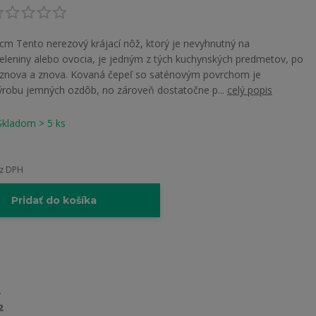
9cm Tento nerezový krájací nôž, ktorý je nevyhnutný na
leniny alebo ovocia, je jedným z tých kuchynských predmetov, po
ť znova a znova. Kovaná čepeľ so saténovým povrchom je
ýrobu jemných ozdôb, no zároveň dostatočne p...
celý popis
Skladom > 5 ks
z DPH
Pridať do košíka
2