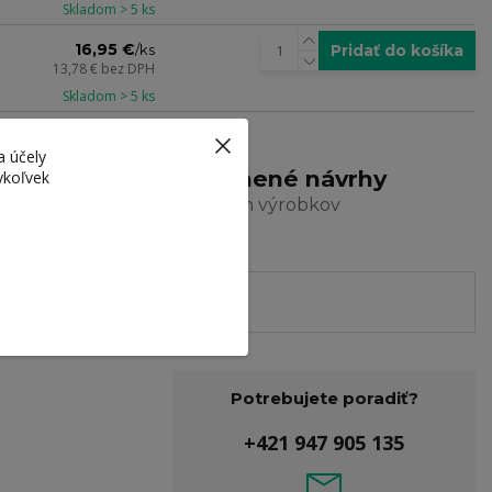
Skladom > 5 ks
16,95 €
Pridať do košíka
/
ks
13,78 €
bez DPH
Skladom > 5 ks
a účely
arma
Ocenené návrhy
ykoľvek
a dizajn výrobkov
Potrebujete poradiť?
+421 947 905 135