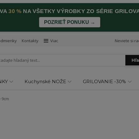
AVA
30 %
NA VŠETKY VÝROBKY ZO SÉRIE GRILOV
POZRIEŤ PONUKU →
odmienky
Kontakty
Viac
Neviete si ra
Hľ
NKY
Kuchynské NOŽE
GRILOVANIE -30%
e 9cm