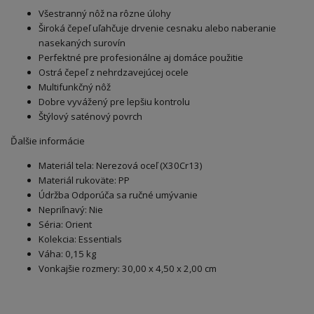
Všestranný nôž na rôzne úlohy
Široká čepeľ uľahčuje drvenie cesnaku alebo naberanie
nasekaných surovín
Perfektné pre profesionálne aj domáce použitie
Ostrá čepeľ z nehrdzavejúcej ocele
Multifunkčný nôž
Dobre vyvážený pre lepšiu kontrolu
Štýlový saténový povrch
Ďalšie informácie
Materiál tela: Nerezová oceľ (X30Cr13)
Materiál rukoväte: PP
Údržba Odporúča sa ručné umývanie
Nepriľnavý: Nie
Séria: Orient
Kolekcia: Essentials
Váha: 0,15 kg
Vonkajšie rozmery: 30,00 x 4,50 x 2,00 cm