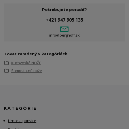
Potrebujete poradiť?
+421 947 905 135
info@berghoff.sk
Tovar zaradený v kategóriách
Kuchynské NOŽE
Samostatné nože
KATEGÓRIE
Hrnce a panvice