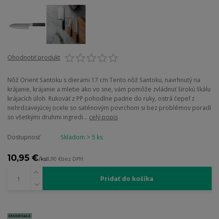
Ohodnotiť produkt
Nôž Orient Santoku s dierami 17 cm Tento nôž Santoku, navrhnutý na
krájanie, krájanie a mletie ako vo sne, vám pomôže zvládnuť širokú škálu
krájacích úloh. Rukoväť z PP pohodlne padne do ruky, ostrá čepeľ z
nehrdzavejúcej ocele so saténovým povrchom si bez problémov poradí
so všetkými druhmi ingredi...
celý popis
Dostupnosť
Skladom > 5 ks
10,95 €
/
ks
8,90 €
bez DPH
Pridať do košíka