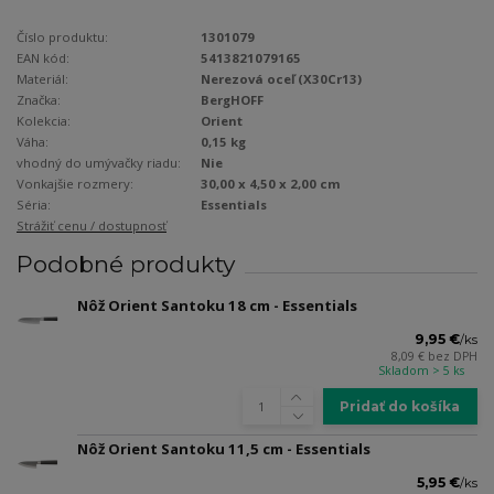
Číslo produktu:
1301079
EAN kód:
5413821079165
Materiál:
Nerezová oceľ (X30Cr13)
Značka:
BergHOFF
Kolekcia:
Orient
Váha:
0,15 kg
vhodný do umývačky riadu:
Nie
Vonkajšie rozmery:
30,00 x 4,50 x 2,00 cm
Séria:
Essentials
Strážiť cenu / dostupnosť
Podobné produkty
Nôž Orient Santoku 18 cm - Essentials
9,95 €
/
ks
8,09 €
bez DPH
Skladom > 5 ks
Pridať do košíka
Nôž Orient Santoku 11,5 cm - Essentials
5,95 €
/
ks