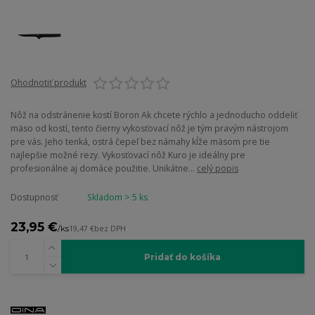
Ohodnotiť produkt
Nôž na odstránenie kostí Boron Ak chcete rýchlo a jednoducho oddeliť
mäso od kostí, tento čierny vykosťovací nôž je tým pravým nástrojom
pre vás. Jeho tenká, ostrá čepeľ bez námahy kĺže mäsom pre tie
najlepšie možné rezy. Vykosťovací nôž Kuro je ideálny pre
profesionálne aj domáce použitie. Unikátne...
celý popis
Dostupnosť
Skladom > 5 ks
23,95 €
/
ks
19,47 €
bez DPH
Pridať do košíka