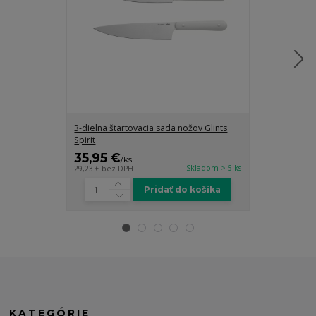
3-dielna štartovacia sada nožov Glints
3-dielna sada
Spirit
35,95 €
28,95 €
/
ks
/
k
Skladom > 5 ks
29,23 €
bez DPH
23,54 €
bez DP
Pridať do košíka
KATEGÓRIE