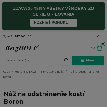
ZĽAVA
30 %
NA VŠETKY VÝROBKY ZO
SÉRIE GRILOVANIA
POZRIEŤ PONUKU →
+421 947 905 135
0
0 €
Menu
Úvod
Kuchynské NOŽE
Samostatné nože
Nôž na odstránenie kostí
Boron
Nôž na odstránenie kostí
Boron