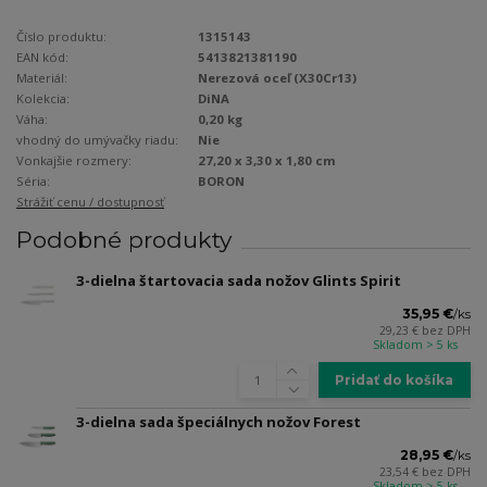
Číslo produktu:
1315143
EAN kód:
5413821381190
Materiál:
Nerezová oceľ (X30Cr13)
Kolekcia:
DiNA
Váha:
0,20 kg
vhodný do umývačky riadu:
Nie
Vonkajšie rozmery:
27,20 x 3,30 x 1,80 cm
Séria:
BORON
Strážiť cenu / dostupnosť
Podobné produkty
3-dielna štartovacia sada nožov Glints Spirit
35,95 €
/
ks
29,23 €
bez DPH
Skladom > 5 ks
Pridať do košíka
3-dielna sada špeciálnych nožov Forest
28,95 €
/
ks
23,54 €
bez DPH
Skladom > 5 ks