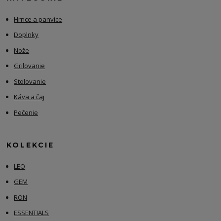
Hrnce a panvice
Doplnky
Nože
Grilovanie
Stolovanie
Káva a čaj
Pečenie
KOLEKCIE
LEO
GEM
RON
ESSENTIALS