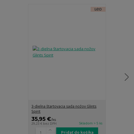
3-dielna štartovacia sada nožov Glints
3-dielna sada
Spirit
35,95 €
28,95 €
/
ks
/
k
Skladom > 5 ks
29,23 €
bez DPH
23,54 €
bez DP
Pridať do košíka