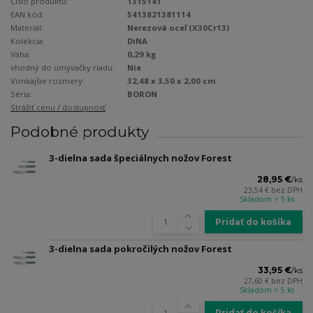
Číslo produktu:
1315141
EAN kód:
5413821381114
Materiál:
Nerezová oceľ (X30Cr13)
Kolekcia:
DiNA
Váha:
0,29 kg
vhodný do umývačky riadu:
Nie
Vonkajšie rozmery:
32,48 x 3,50 x 2,00 cm
Séria:
BORON
Strážiť cenu / dostupnosť
Podobné produkty
3-dielna sada špeciálnych nožov Forest
28,95 €
/
ks
23,54 €
bez DPH
Skladom > 5 ks
Pridať do košíka
3-dielna sada pokročilých nožov Forest
33,95 €
/
ks
27,60 €
bez DPH
Skladom > 5 ks
Pridať do košíka