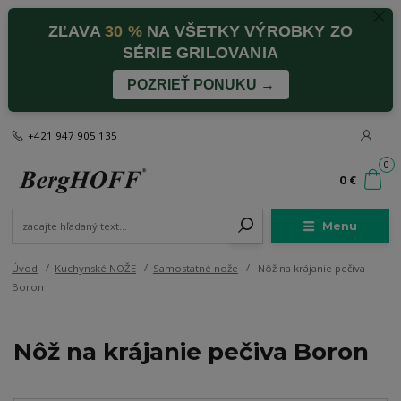
ZĽAVA
30 %
NA VŠETKY VÝROBKY ZO
SÉRIE GRILOVANIA
POZRIEŤ PONUKU →
+421 947 905 135
0
0 €
Menu
Úvod
Kuchynské NOŽE
Samostatné nože
Nôž na krájanie pečiva
Boron
Nôž na krájanie pečiva Boron