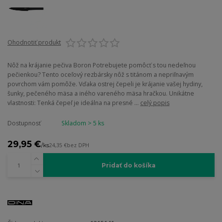
Ohodnotiť produkt
Nôž na krájanie pečiva Boron Potrebujete pomôcť s tou nedeľnou
pečienkou? Tento oceľový rezbársky nôž s titánom a nepriľnavým
povrchom vám pomôže. Vďaka ostrej čepeli je krájanie vašej hydiny,
šunky, pečeného mäsa a iného vareného mäsa hračkou. Unikátne
vlastnosti: Tenká čepeľ je ideálna na presné ...
celý popis
Dostupnosť
Skladom > 5 ks
29,95 €
/
ks
24,35 €
bez DPH
Pridať do košíka