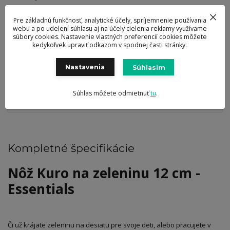
Doručenie zdarma
Pre základnú funkčnosť, analytické účely, spríjemnenie používania
od 69 eur
webu a po udelení súhlasu aj na účely cielenia reklamy využívame
súbory cookies. Nastavenie vlastných preferencií cookies môžete
Ocenené návrhy
kedykoľvek upraviť odkazom v spodnej časti stránky.
a dizajn výrobkov
Nastavenia
Súhlasím
Kompletné špecifikácie
Hodnotenie
0
Súhlas môžete odmietnuť
tu
.
Komentáre
0
Kompletné špecifikácie
Nôž Kuro na zeleninu 12 cm -
Essentials
Či už krájate zeleninu na desiatu pre svoje deti, alebo pracujete v