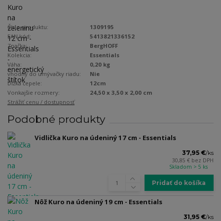
Číslo produktu:
1309195
EAN kód:
5413821336152
Značka:
BergHOFF
Kolekcia:
Essentials
Váha:
0,20 kg
vhodný do umývačky riadu:
Nie
Dĺžka čepele:
12cm
Vonkajšie rozmery:
24,50 x 3,50 x 2,00 cm
Strážiť cenu / dostupnosť
Podobné produkty
Vidlička Kuro na údeniný 17 cm - Essentials
37,95 €
/
ks
30,85 €
bez DPH
Skladom > 5 ks
Pridať do košíka
Nôž Kuro na údeniný 19 cm - Essentials
31,95 €
/
ks