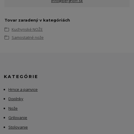
info@berghoff.sk
Tovar zaradený v kategóriách
Kuchynské NOŽE
Samostatné nože
KATEGÓRIE
Hrnce a panvice
Doplnky
Nože
Grilovanie
Stolovanie