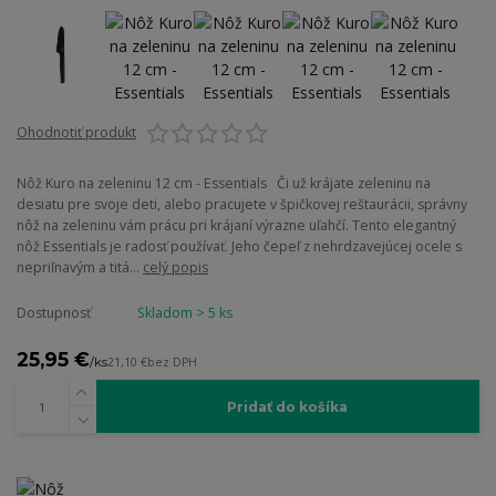
Ohodnotiť produkt
Nôž Kuro na zeleninu 12 cm - Essentials Či už krájate zeleninu na
desiatu pre svoje deti, alebo pracujete v špičkovej reštaurácii, správny
nôž na zeleninu vám prácu pri krájaní výrazne uľahčí. Tento elegantný
nôž Essentials je radosť používať. Jeho čepeľ z nehrdzavejúcej ocele s
nepriľnavým a titá...
celý popis
Dostupnosť
Skladom > 5 ks
25,95 €
/
ks
21,10 €
bez DPH
Pridať do košíka