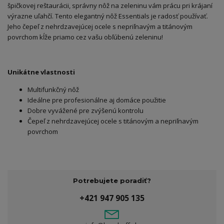
špičkovej reštaurácii, správny nôž na zeleninu vám prácu pri krájaní
výrazne uľahčí. Tento elegantný nôž Essentials je radosť používať.
Jeho čepeľ z nehrdzavejúcej ocele s nepriľnavým a titánovým
povrchom kĺže priamo cez vašu obľúbenú zeleninu!
Unikátne vlastnosti
Multifunkčný nôž
Ideálne pre profesionálne aj domáce použitie
Dobre vyvážené pre zvýšenú kontrolu
Čepeľ z nehrdzavejúcej ocele s titánovým a nepriľnavým
povrchom
Potrebujete poradiť?
+421 947 905 135