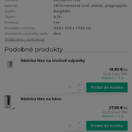
Materiál:
18/10 nerezová oceľ, silikón, polypropylén
Značka:
BergHOFF
Objem:
0,75l
Kolekcia:
Leo
Vonkajšie rozmery:
9,50 x 9,50 x 17,50 cm
Vhodná do umývačky riadu:
Áno
Strážiť cenu / dostupnosť
Podobné produkty
Nádoba Neo na stolové odpadky
19,95 €
/
ks
16,22 €
bez DPH
Skladom > 5 ks
Pridať do košíka
Nádoba Neo na kávu
27,95 €
/
ks
22,72 €
bez DPH
Skladom > 5 ks
Pridať do košíka