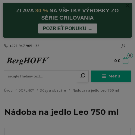
ZĽAVA
30 %
NA VŠETKY VÝROBKY ZO
SÉRIE GRILOVANIA
POZRIEŤ PONUKU →
+421 947 905 135
0
0 €
Menu
Úvod
DOPLNKY
Dózy a obedáre
Nádoba na jedlo Leo 750 ml
Nádoba na jedlo Leo 750 ml