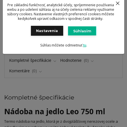
Pre základnú funkčnosť, analytické účely, spríjemnenie používania
Zaručená kvalita
webu a po udelení súhlasu aj na účely cielenia reklamy využívame
súbory cookies. Nastavenie vlastných preferencií cookies môžete
výrobkov a služieb
kedykoľvek upraviť odkazom v spodnej časti stránky.
Doručenie zdarma
od 69 eur
Nastavenia
Súhlasím
Ocenené návrhy
a dizajn výrobkov
Súhlas môžete odmietnuť
tu
.
Kompletné špecifikácie
Hodnotenie
0
Komentáre
0
Kompletné špecifikácie
Nádoba na jedlo Leo 750 ml
Termo nádoba na jedlo, ktorá je z dvojplášťovej nerezovej ocele a