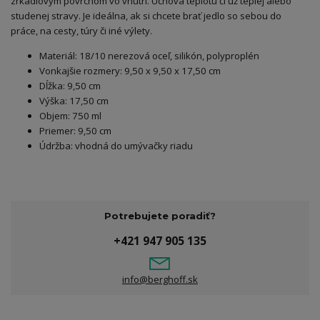
zrkadlovým povrchom vo vnútri. Uchová teplotu či už teplej alebo
studenej stravy. Je ideálna, ak si chcete brať jedlo so sebou do
práce, na cesty, túry či iné výlety.
Materiál: 18/10 nerezová oceľ, silikón, polyproplén
Vonkajšie rozmery: 9,50 x 9,50 x 17,50 cm
Dĺžka: 9,50 cm
Výška: 17,50 cm
Objem: 750 ml
Priemer: 9,50 cm
Údržba: vhodná do umývačky riadu
Potrebujete poradiť?
+421 947 905 135
info@berghoff.sk