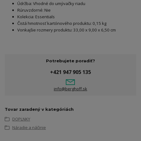
Údržba: Vhodné do umývačky riadu
Rúruvzdorné: Nie
Kolekcia: Essentials
Čistá hmotnosť kartónového produktu: 0,15 kg
Vonkajšie rozmery produktu: 33,00 x 9,00 x 6,50 cm
Potrebujete poradiť?
+421 947 905 135
info@berghoff.sk
Tovar zaradený v kategóriách
DOPLNKY
Náradie a náčinie