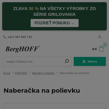
ZĽAVA
30 %
NA VŠETKY VÝROBKY ZO
SÉRIE GRILOVANIA
POZRIEŤ PONUKU →
+421 947 905 135
0
0 €
Menu
Úvod
DOPLNKY
Náradie a náčinie
Naberačka na polievku
Naberačka na polievku