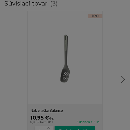
Súvisiaci tovar
3
Naberačka Balance
Naberačka - E
10,95 €
16,95 €
/
ks
/
ks
Skladom > 5 ks
8,90 €
bez DPH
13,78 €
bez DP