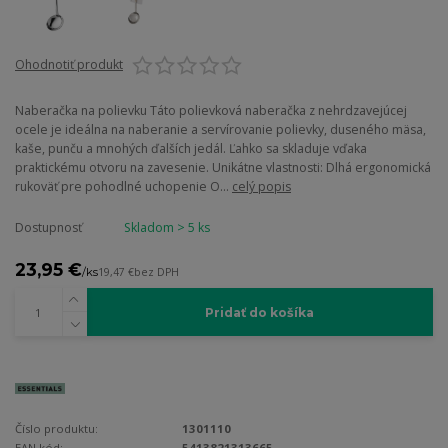
Ohodnotiť produkt
Naberačka na polievku Táto polievková naberačka z nehrdzavejúcej
ocele je ideálna na naberanie a servírovanie polievky, duseného mäsa,
kaše, punču a mnohých ďalších jedál. Ľahko sa skladuje vďaka
praktickému otvoru na zavesenie. Unikátne vlastnosti: Dlhá ergonomická
rukoväť pre pohodlné uchopenie O...
celý popis
Dostupnosť
Skladom > 5 ks
23,95 €
/
ks
19,47 €
bez DPH
Pridať do košíka
Číslo produktu:
1301110
EAN kód:
5413821313665