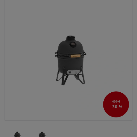
409 €
- 30 %