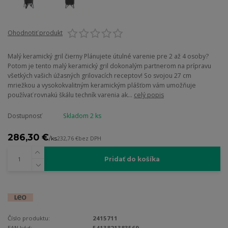
Ohodnotiť produkt
Malý keramický gril čierny Plánujete útulné varenie pre 2 až 4 osoby?
Potom je tento malý keramický gril dokonalým partnerom na prípravu
všetkých vašich úžasných grilovacích receptov! So svojou 27 cm
mriežkou a vysokokvalitným keramickým plášťom vám umožňuje
používať rovnakú škálu techník varenia ak...
celý popis
Dostupnosť
Skladom 2 ks
286,30 €
/
ks
232,76 €
bez DPH
Pridať do košíka
Číslo produktu:
2415711
EAN kód:
5413821383569