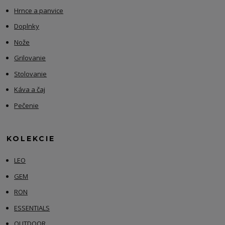
Hrnce a panvice
Doplnky
Nože
Grilovanie
Stolovanie
Káva a čaj
Pečenie
KOLEKCIE
LEO
GEM
RON
ESSENTIALS
OUTDOOR