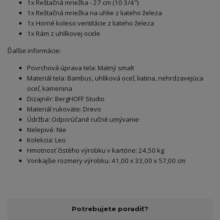
1x Reštačná mriežka - 27 cm (10 3/4")
1x Reštačná mriežka na uhlie z liateho železa
1x Horné koleso ventilácie z liateho železa
1x Rám z uhlíkovej ocele
Ďalšie informácie:
Povrchová úprava tela: Matný smalt
Materiál tela: Bambus, uhlíková oceľ, liatina, nehrdzavejúca
oceľ, kamenina
Dizajnér: BergHOFF Studio
Materiál rukoväte: Drevo
Údržba: Odporúčané ručné umývanie
Nelepivé: Nie
Kolekcia: Leo
Hmotnosť čistého výrobku v kartóne: 24,50 kg
Vonkajšie rozmery výrobku: 41,00 x 33,00 x 57,00 cm
Potrebujete poradiť?