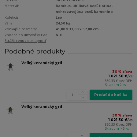
Materiál:
Bambus, uhlíková oceľ, liatina,
nehrdzavejúca oceľ, kamenina
Kolekcia:
Leo
Váha:
24,50 kg
Vonkajšie rozmery:
41,00 x 33,00 x 57,00 cm
Vhodná do umývačky riadu:
Nie
Strážiť cenu / dostupnosť
Podobné produkty
Veľký keramický gril
30 % zľava
1 021,30 €
/
ks
830,33 €
bez DPH
Skladom 2 ks
Pridať do košíka
Veľký keramický gril
30 % zľava
1 021,30 €
/
ks
830,33 €
bez DPH
Skladom > 5 ks