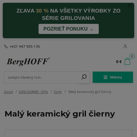
ZĽAVA
30 %
NA VŠETKY VÝROBKY ZO
SÉRIE GRILOVANIA
POZRIEŤ PONUKU →
+421 947 905 135
0
0 €
Menu
Úvod
GRILOVANIE -30%
Grily
Malý keramický gril čierny
Malý keramický gril čierny