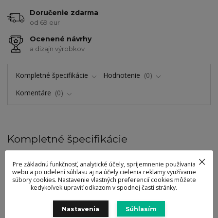
Doručenie zdarma
od 69 eur
Ocenené návrhy
a dizajn výrobkov
Kompletné špecifikácie
Hodnotenie
0
Komentáre
0
Kompletné špecifikácie
Magnetická podložka Balance
Pre základnú funkčnosť, analytické účely, spríjemnenie používania
webu a po udelení súhlasu aj na účely cielenia reklamy využívame
Táto korková trojnožka vám pomôže štýlovo ochrániť váš kuchynský
súbory cookies. Nastavenie vlastných preferencií cookies môžete
kedykoľvek upraviť odkazom v spodnej časti stránky.
povrch alebo jedálenský stôl. Nepoškriabe, neznečistí ani nepoškodí
povrch a poskytuje dostatok miesta pre hrniec alebo panvicu.
Nastavenia
Súhlasím
Trojnožka má navyše magnetický stred, ktorý sa ľahko drží na dne