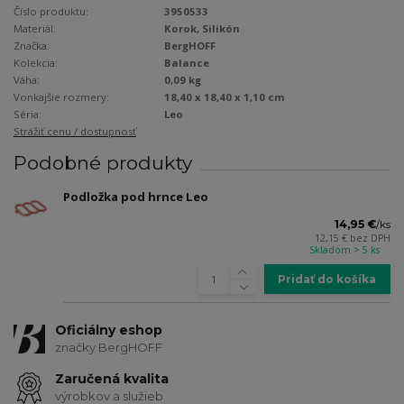
Číslo produktu:
3950533
Materiál:
Korok, Silikón
Značka:
BergHOFF
Kolekcia:
Balance
Váha:
0,09 kg
Vonkajšie rozmery:
18,40 x 18,40 x 1,10 cm
Séria:
Leo
Strážiť cenu / dostupnosť
Podobné produkty
Podložka pod hrnce Leo
14,95 €
/
ks
12,15 €
bez DPH
Skladom > 5 ks
Pridať do košíka
Oficiálny eshop
značky BergHOFF
Zaručená kvalita
výrobkov a služieb