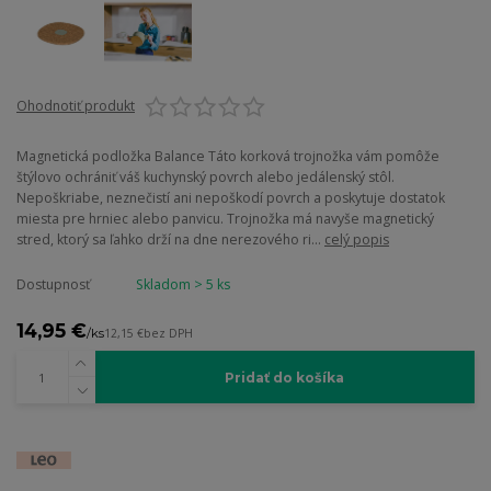
Ohodnotiť produkt
Magnetická podložka Balance Táto korková trojnožka vám pomôže
štýlovo ochrániť váš kuchynský povrch alebo jedálenský stôl.
Nepoškriabe, neznečistí ani nepoškodí povrch a poskytuje dostatok
miesta pre hrniec alebo panvicu. Trojnožka má navyše magnetický
stred, ktorý sa ľahko drží na dne nerezového ri...
celý popis
Dostupnosť
Skladom > 5 ks
14,95 €
/
ks
12,15 €
bez DPH
Pridať do košíka