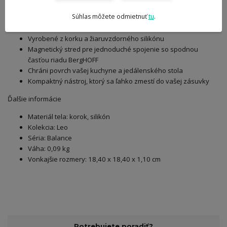
nerezového riadu.
Súhlas môžete odmietnuť
tu
.
Unikátne vlastnosti
Vyrobené z korku a žiaruvzdorného silikónu
Magnetický stred pre jednoduché spojenie so spodnou
časťou riadu BergHOFF
Chráni povrch vašej kuchyne a jedálenského stola
Kompaktný nástroj, ktorý sa ľahko zmestí do vašej zásuvky
Ďalšie informácie
Materiál tela: korok, silikón
Kolekcia: Leo
Séria: Balance
Váha: 0,09 kg
Vonkajšie rozmery: 18,40 x 18,40 x 1,10 cm
Potrebujete poradiť?