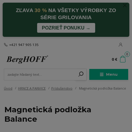
ZĽAVA
30 %
NA VŠETKY VÝROBKY ZO
SÉRIE GRILOVANIA
POZRIEŤ PONUKU →
+421 947 905 135
0
0 €
Menu
Úvod
HRNCE A PANVICE
Príslušenstvo
Magnetická podložka Balance
Magnetická podložka
Balance