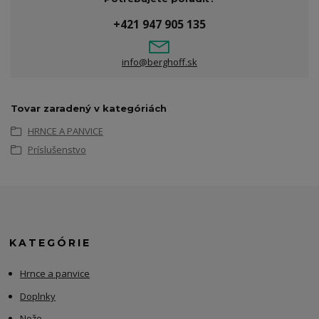
+421 947 905 135
info@berghoff.sk
Tovar zaradený v kategóriách
HRNCE A PANVICE
Príslušenstvo
KATEGÓRIE
Hrnce a panvice
Doplnky
Nože