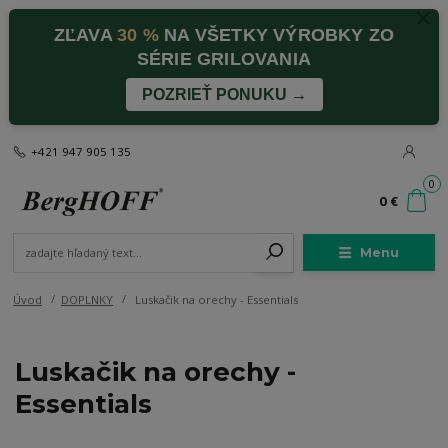
ZĽAVA
30 %
NA VŠETKY VÝROBKY ZO
SÉRIE GRILOVANIA
POZRIEŤ PONUKU →
+421 947 905 135
0
0 €
Menu
Úvod
DOPLNKY
Luskačik na orechy - Essentials
Luskačik na orechy -
Essentials