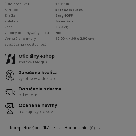
Číslo produktu:
1301106
EAN kód:
5413821310503
Značka:
BergHOFF
Kolekcia:
Essentials
Váha:
0.29 kg
vhodný do umývačky riadu:
Nie
Vonkajšie rozmery:
19.00 x 4.00 x 2.00 cm
Strážiť cenu / dostupnosť
Oficiálny eshop
značky BergHOFF
Zaručená kvalita
výrobkov a služieb
Doručenie zdarma
od 69 eur
Ocenené návrhy
a dizajn výrobkov
Kompletné špecifikácie
Hodnotenie
0