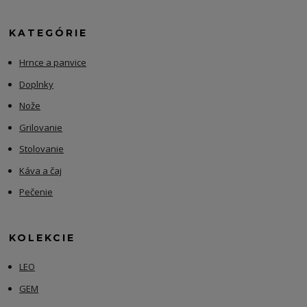
KATEGÓRIE
Hrnce a panvice
Doplnky
Nože
Grilovanie
Stolovanie
Káva a čaj
Pečenie
KOLEKCIE
LEO
GEM