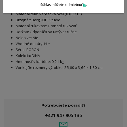
Súhlas môžete odmietnuť
tu
.
Dokončenie vonkajšie: PVD povlakovanie titánom
Materiál tela: Nerezová oceľ (X30Cr13)
Dizajnér: BergHOFF Studio
Materiál rukoväte: Hranatá rukoväť
Údržba: Odporúča sa umývať ručne
Nelepivé: Nie
Vhodné do rúry: Nie
Séria: BORON
Kolekcia: DiNA
Hmotnosť v kartóne: 0,21 kg
Vonkajšie rozmery výrobku: 25,60 x 3,60 x 1,80 cm
Potrebujete poradiť?
+421 947 905 135