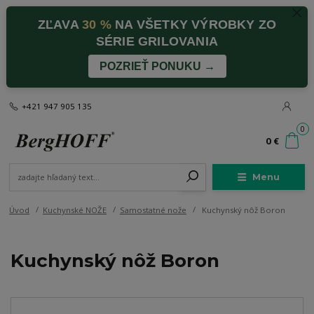
ZĽAVA
30 %
NA VŠETKY VÝROBKY ZO
SÉRIE GRILOVANIA
POZRIEŤ PONUKU →
+421 947 905 135
0
0 €
Menu
Úvod
Kuchynské NOŽE
Samostatné nože
Kuchynský nôž Boron
Kuchynský nôž Boron