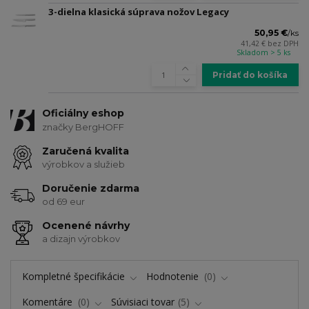
3-dielna klasická súprava nožov Legacy
50,95 €
/
ks
41,42 €
bez DPH
Skladom > 5 ks
Pridať do košíka
Oficiálny eshop
značky BergHOFF
Zaručená kvalita
výrobkov a služieb
Doručenie zdarma
od 69 eur
Ocenené návrhy
a dizajn výrobkov
Kompletné špecifikácie
Hodnotenie
0
Komentáre
0
Súvisiaci tovar
5