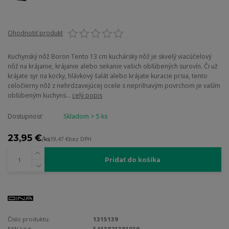
Ohodnotiť produkt
Kuchynský nôž Boron Tento 13 cm kuchársky nôž je skvelý viacúčelový
nôž na krájanie, krájanie alebo sekanie vašich obľúbených surovín. Či už
krájate syr na kocky, hlávkový šalát alebo krájate kuracie prsia, tento
celočierny nôž z nehrdzavejúcej ocele s nepriľnavým povrchom je vaším
obľúbeným kuchyns...
celý popis
Dostupnosť
Skladom > 5 ks
23,95 €
/
ks
19,47 €
bez DPH
Pridať do košíka
Číslo produktu:
1315139
EAN kód:
5413821381039