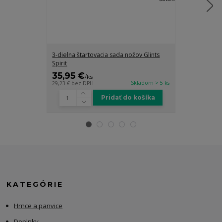
3-dielna štartovacia sada nožov Glints
3-dielna sada
Spirit
35,95 €
28,95 €
/
ks
/
k
Skladom > 5 ks
29,23 €
bez DPH
23,54 €
bez DP
Pridať do košíka
KATEGÓRIE
Hrnce a panvice
Doplnky