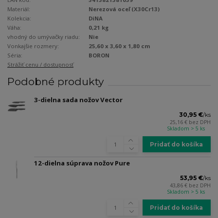
Materiál:
Nerezová oceľ (X30Cr13)
Kolekcia:
DiNA
Váha:
0,21 kg
vhodný do umývačky riadu:
Nie
Vonkajšie rozmery:
25,60 x 3,60 x 1,80 cm
Séria:
BORON
Strážiť cenu / dostupnosť
Podobné produkty
3-dielna sada nožov Vector
30,95 €
/
ks
25,16 €
bez DPH
Skladom > 5 ks
Pridať do košíka
12-dielna súprava nožov Pure
53,95 €
/
ks
43,86 €
bez DPH
Skladom > 5 ks
Pridať do košíka