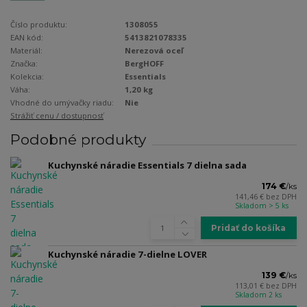
Číslo produktu:
1308055
EAN kód:
5413821078335
Materiál:
Nerezová oceľ
Značka:
BergHOFF
Kolekcia:
Essentials
Váha:
1,20 kg
Vhodné do umývačky riadu:
Nie
Strážiť cenu / dostupnosť
Podobné produkty
Kuchynské náradie Essentials 7 dielna sada
174 €
/
ks
141,46 €
bez DPH
Skladom > 5 ks
Pridať do košíka
Kuchynské náradie 7-dielne LOVER
139 €
/
ks
113,01 €
bez DPH
Skladom 2 ks