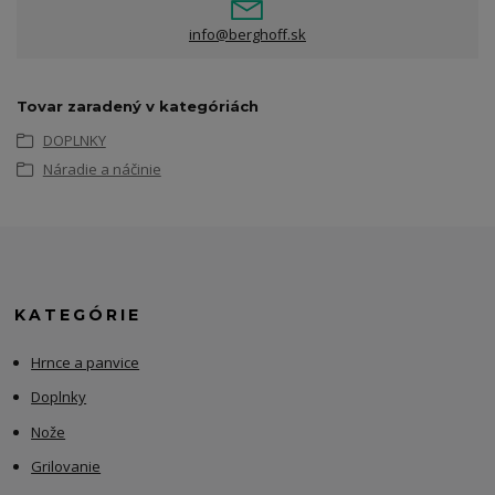
info@berghoff.sk
Tovar zaradený v kategóriách
DOPLNKY
Náradie a náčinie
KATEGÓRIE
Hrnce a panvice
Doplnky
Nože
Grilovanie