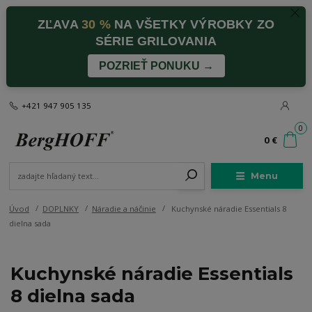
ZĽAVA
30 %
NA VŠETKY VÝROBKY ZO
SÉRIE GRILOVANIA
POZRIEŤ PONUKU →
+421 947 905 135
0
0 €
Menu
Úvod
DOPLNKY
Náradie a náčinie
Kuchynské náradie Essentials 8
dielna sada
Kuchynské náradie Essentials
8 dielna sada