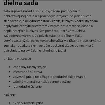
dielna sada
Táto súprava náradia so 6 kuchynskými pomôckami z
nehrdzavejúcej ocele a 2 praktickými stojanmi na jednoduché
skladovanie je nevyhnutnosťou v každej kuchyni. Vďaka stojanom
neplytváte cenným priestorom v zásuvkách a máte na dosah 6
najdôležitejších kuchynských pomôcok, ktoré vám uľahčia
každodenné varenie. Čokoľvek máte na jedálnom lístku,
servírovacia lyžica, polievková naberačka, vidlička na mäso, drvič na
zemiaky, lopatka a skimmer vám poskytnú všetku pomoc, ktorú
potrebujete na vykúzlenie lahodného jedla!
Unikátne vlastnosti
Pohodlný úložný stojan
Všestranná súprava
Závesné pútko umožňuje jednoduché skladovanie
Odolný materiál na každodenné použitie
Jednoduché čistenie
Zloženie
1x servírovacia lyžica