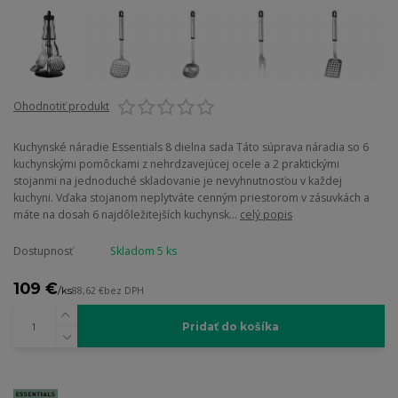
Ohodnotiť produkt
Kuchynské náradie Essentials 8 dielna sada Táto súprava náradia so 6
kuchynskými pomôckami z nehrdzavejúcej ocele a 2 praktickými
stojanmi na jednoduché skladovanie je nevyhnutnosťou v každej
kuchyni. Vďaka stojanom neplytváte cenným priestorom v zásuvkách a
máte na dosah 6 najdôležitejších kuchynsk...
celý popis
Dostupnosť
Skladom 5 ks
109 €
/
ks
88,62 €
bez DPH
Pridať do košíka