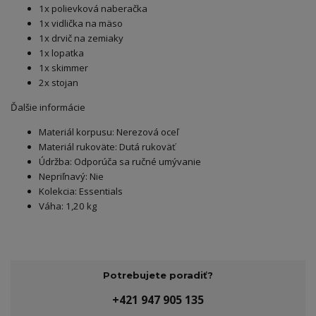
1x polievková naberačka
1x vidlička na mäso
1x drvič na zemiaky
1x lopatka
1x skimmer
2x stojan
Ďalšie informácie
Materiál korpusu: Nerezová oceľ
Materiál rukoväte: Dutá rukoväť
Údržba: Odporúča sa ručné umývanie
Nepriľnavý: Nie
Kolekcia: Essentials
Váha: 1,20 kg
Potrebujete poradiť?
+421 947 905 135