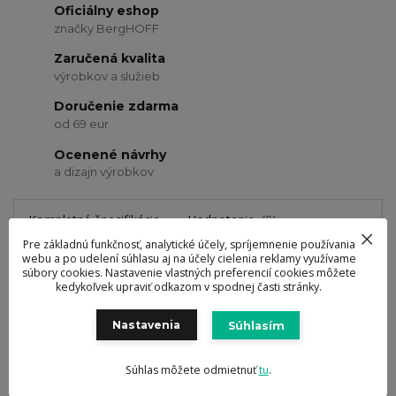
Oficiálny eshop
značky BergHOFF
Zaručená kvalita
výrobkov a služieb
Doručenie zdarma
od 69 eur
Ocenené návrhy
a dizajn výrobkov
Kompletné špecifikácie
Hodnotenie
0
Pre základnú funkčnosť, analytické účely, spríjemnenie používania
Komentáre
0
webu a po udelení súhlasu aj na účely cielenia reklamy využívame
súbory cookies. Nastavenie vlastných preferencií cookies môžete
kedykoľvek upraviť odkazom v spodnej časti stránky.
Nastavenia
Súhlasím
Kompletné špecifikácie
Súhlas môžete odmietnuť
tu
.
Kuchynské náradie Essentials 8