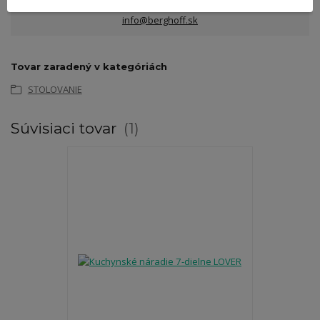
info@berghoff.sk
Tovar zaradený v kategóriách
STOLOVANIE
Súvisiaci tovar
1