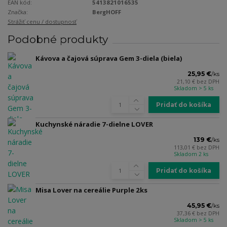
EAN kód:
5413821016535
Značka:
BergHOFF
Strážiť cenu / dostupnosť
Podobné produkty
Kávova a čajová súprava Gem 3-diela (biela)
25,95 €
/
ks
21,10 €
bez DPH
Skladom > 5 ks
Pridať do košíka
Kuchynské náradie 7-dielne LOVER
139 €
/
ks
113,01 €
bez DPH
Skladom 2 ks
Pridať do košíka
Misa Lover na cereálie Purple 2ks
45,95 €
/
ks
37,36 €
bez DPH
Skladom > 5 ks