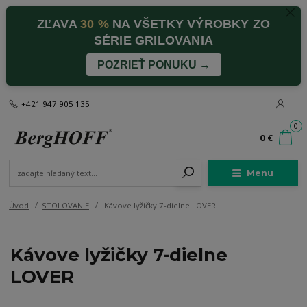
ZĽAVA
30 %
NA VŠETKY VÝROBKY ZO
SÉRIE GRILOVANIA
POZRIEŤ PONUKU →
+421 947 905 135
0
0 €
Menu
Úvod
STOLOVANIE
Kávove lyžičky 7-dielne LOVER
Kávove lyžičky 7-dielne
LOVER