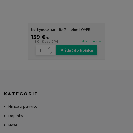
Kuchynské náradie 7-dielne LOVER
139 €
/
ks
Skladom 2 ks
113,01 €
bez DPH
Pridať do košíka
KATEGÓRIE
Hrnce a panvice
Doplnky
Nože