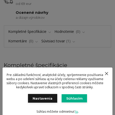
od 69 eur
Ocenené návrhy
a dizajn výrobkov
Kompletné špecifikácie
Hodnotenie
0
Komentáre
0
Súvisiaci tovar
1
Kompletné špecifikácie
Kávove lyžičky 7-dielne LOVER.
Pre základnú funkčnosť, analytické účely, spríjemnenie používania
webu a po udelení súhlasu aj na účely cielenia reklamy využívame
súbory cookies. Nastavenie vlastných preferencií cookies môžete
kedykoľvek upraviť odkazom v spodnej časti stránky.
Nastavenia
Súhlasím
Potrebujete poradiť?
+421 947 905 135
Súhlas môžete odmietnuť
tu
.