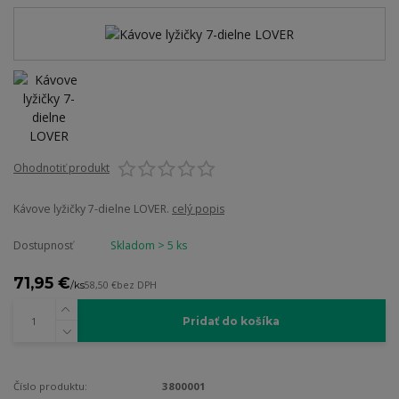
Ohodnotiť produkt
Kávove lyžičky 7-dielne LOVER.
celý popis
Dostupnosť
Skladom > 5 ks
71,95 €
/
ks
58,50 €
bez DPH
Pridať do košíka
Číslo produktu:
3800001