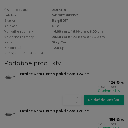
Číslo produktu:
2307416
EAN kód:
5413821083957
Značka:
BergHOFF
Kolekcia:
GEM
Vonkajšie rozmery:
16,00 cm x 16,00 cm x 8,00 cm
Vnútorné rozmery:
28,50 cm x 17,50 cm x 13,50 cm
Séria:
Stay-Cool
Hmotnosť:
1,36 kg
Strážiť cenu / dostupnosť
Podobné produkty
Hrniec Gem GREY s pokrievkou 24 cm
124 €
/
ks
100,81 €
bez DPH
Skladom > 5 ks
Pridať do košíka
Hrniec Gem GREY s pokrievkou 28 cm
154 €
/
ks
125,20 €
bez DPH
Skladom > 5 ks