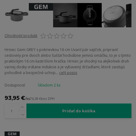
Ohodnotiť produkt
Hrniec Gem GREY s pokrievkou 16 cm Uvariť pár vajíčok, pripraviť
cestoviny pre dvoch alebo šušťať hodvábne jemnú omáčku, to je s týmto
praktickým 16 cm kastrólom hračka. Hrniec je vhodný na akýkoľvek druh
varnej dosky vrátane indukcie a je vybavený držadlami, ktoré zaisťujú
pohodlné a bezpečné uchop...
celý popis
Dostupnosť
Skladom 2 ks
93,95 €
/
ks
76,38 €
bez DPH
Pridať do košíka