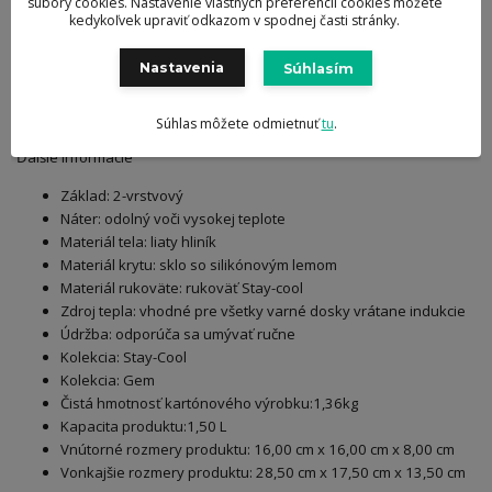
súbory cookies. Nastavenie vlastných preferencií cookies môžete
Veko s 2 vylievacími plochami pre presné cedenie
kedykoľvek upraviť odkazom v spodnej časti stránky.
Nalievacie pery, ktoré umožňujú nalievanie bez kvapkania
Rýchlo a rovnomerne vedie teplo pre energeticky úsporné
Nastavenia
Súhlasím
varenie
Súhlas môžete odmietnuť
tu
.
Ďalšie informácie
Základ: 2-vrstvový
Náter: odolný voči vysokej teplote
Materiál tela: liaty hliník
Materiál krytu: sklo so silikónovým lemom
Materiál rukoväte: rukoväť Stay-cool
Zdroj tepla: vhodné pre všetky varné dosky vrátane indukcie
Údržba: odporúča sa umývať ručne
Kolekcia: Stay-Cool
Kolekcia: Gem
Čistá hmotnosť kartónového výrobku:1,36kg
Kapacita produktu:1,50 L
Vnútorné rozmery produktu: 16,00 cm x 16,00 cm x 8,00 cm
Vonkajšie rozmery produktu: 28,50 cm x 17,50 cm x 13,50 cm