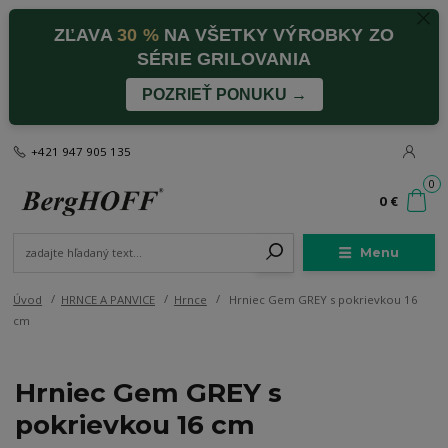
ZĽAVA
30 %
NA VŠETKY VÝROBKY ZO
SÉRIE GRILOVANIA
POZRIEŤ PONUKU →
+421 947 905 135
0
0 €
Menu
Úvod
HRNCE A PANVICE
Hrnce
Hrniec Gem GREY s pokrievkou 16
cm
Hrniec Gem GREY s
pokrievkou 16 cm