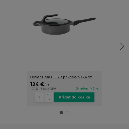
Hrniec Gem GREY s pokrievkou 24 cm
Hrniec Gem G
124 €
154 €
/
ks
/
ks
Skladom > 5 ks
100,81 €
bez DPH
125,20 €
bez D
Pridať do košíka