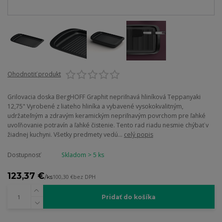
Ohodnotiť produkt
Grilovacia doska BergHOFF Graphit nepriľnavá hliníková Teppanyaki
12,75" Vyrobené z liateho hliníka a vybavené vysokokvalitným,
udržateľným a zdravým keramickým nepriľnavým povrchom pre ľahké
uvoľňovanie potravín a ľahké čistenie. Tento rad riadu nesmie chýbať v
žiadnej kuchyni. Všetky predmety vedú...
celý popis
Dostupnosť
Skladom > 5 ks
123,37 €
/
ks
100,30 €
bez DPH
Pridať do košíka