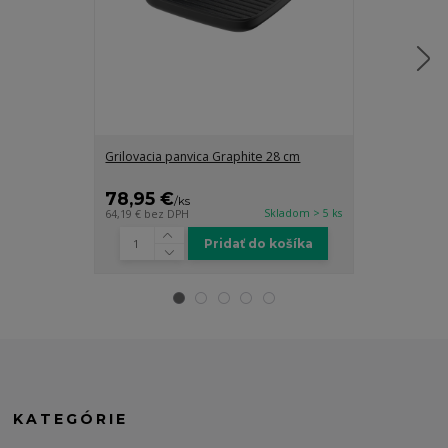
Grilovacia panvica Graphite 28 cm
Grilovacia pan
cm
78,95 €
88,95 €
/
ks
/
k
Skladom > 5 ks
64,19 €
bez DPH
72,32 €
bez DP
Pridať do košíka
KATEGÓRIE