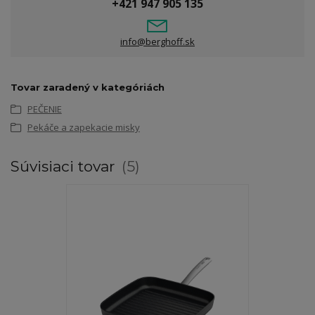
+421 947 905 135
info@berghoff.sk
Tovar zaradený v kategóriách
PEČENIE
Pekáče a zapekacie misky
Súvisiaci tovar
5