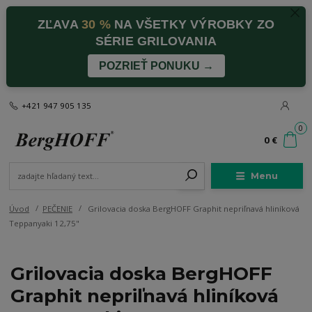
ZĽAVA
30 %
NA VŠETKY VÝROBKY ZO
SÉRIE GRILOVANIA
POZRIEŤ PONUKU →
+421 947 905 135
0
0 €
Menu
Úvod
PEČENIE
Grilovacia doska BergHOFF Graphit nepriľnavá hliníková
Teppanyaki 12,75"
Grilovacia doska BergHOFF
Graphit nepriľnavá hliníková