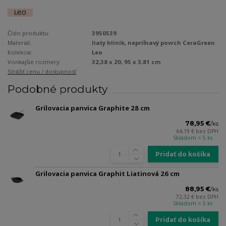
Číslo produktu:
3950539
Materiál:
liaty hliník, nepriľnavý povrch CeraGreen
Kolekcia:
Leo
Vonkajšie rozmery:
32,38 x 20, 95 x 3,81 cm
Strážiť cenu / dostupnosť
Podobné produkty
Grilovacia panvica Graphite 28 cm
78,95 €
/
ks
64,19 €
bez DPH
Skladom > 5 ks
Pridať do košíka
Grilovacia panvica Graphit Liatinová 26 cm
88,95 €
/
ks
72,32 €
bez DPH
Skladom > 5 ks
Pridať do košíka