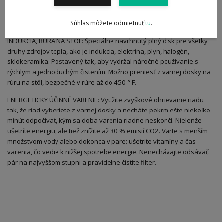
prírodných surovín pre zdravšie varenie bez oleja alebo s nízkym
obsahom oleja. Všestranná varná plocha na rýchle grilovanie a
opekanie potravín pri vysokých teplotách.
Súhlas môžete odmietnuť
tu
.
INDUKCIA, RÚRA NA STOL: Špeciálne navrhnutý plný disk pre všetky
druhy zdrojov tepla, ako je indukcia, elektrina, plyn, halogén,
sklokeramika. Postavený tak, aby vydržal náročné používanie s
rýchlym a jednoduchým čistením. Možno preniesť z varnej dosky na
rúru na stôl, bezpečné v rúre až do 450 ° F.
ENERGETICKY ÚČINNÉ VARENIE: Využite zvyškové ohrievanie riadu
tak, že riad vyberiete z varnej dosky a necháte pokrm ešte niekoľko
minút odpočívať, kým sa doba varenia riadne neskončí. Nielenže
ušetríte energiu, ale tiež znížite až 80 % emisií CO2. Varte s menším
množstvom vody alebo dokonca v pare: ušetrite vitamíny a čas
varenia, čo vedie k nižšej spotrebe energie. Nenechávajte odsávač
pár na najvyššom stupni a pravidelne čistite filter.