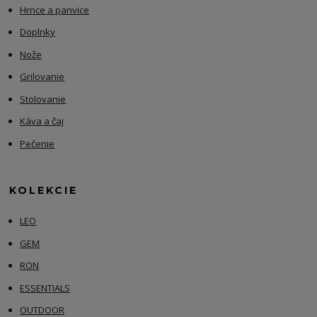
Hrnce a panvice
Doplnky
Nože
Grilovanie
Stolovanie
Káva a čaj
Pečenie
KOLEKCIE
LEO
GEM
RON
ESSENTIALS
OUTDOOR