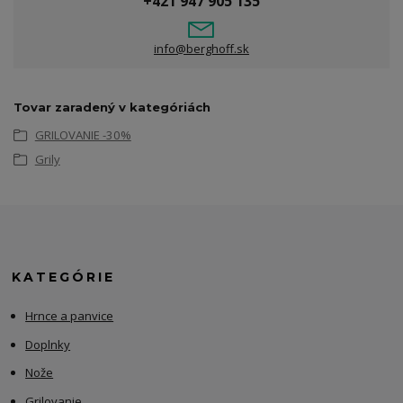
+421 947 905 135
info@berghoff.sk
Tovar zaradený v kategóriách
GRILOVANIE -30%
Grily
KATEGÓRIE
Hrnce a panvice
Doplnky
Nože
Grilovanie