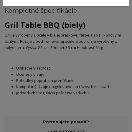
Kompletné špecifikácie
Gril Table BBQ (biely)
Gril Je vyrobený z ocele v bielej práškovej farbe a so silikónovými
úchtymi. Rošt je z pochrómovanej ocele a popruh je vyrobený z
polyesteru. Výška: 22 cm. Priemer 35 cm Hmotnosť 5 kg.
Unikátne vlastnosti
Ocenený dizajn
Pohodlný popruh na prenášanie
Kompaktný dizajn na grilovanie na rôznych miestach
Jednoduchá regulácia prúdenia vzduchu
Potrebujete poradiť?