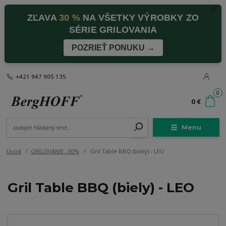
ZĽAVA
30 %
NA VŠETKY VÝROBKY ZO
SÉRIE GRILOVANIA
POZRIEŤ PONUKU →
+421 947 905 135
0
0 €
Menu
Úvod
GRILOVANIE -30%
Gril Table BBQ (biely) - LEO
Gril Table BBQ (biely) - LEO