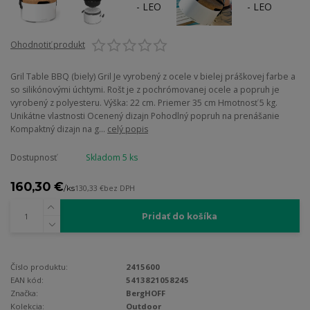
Ohodnotiť produkt
Gril Table BBQ (biely) Gril Je vyrobený z ocele v bielej práškovej farbe a
so silikónovými úchtymi. Rošt je z pochrómovanej ocele a popruh je
vyrobený z polyesteru. Výška: 22 cm. Priemer 35 cm Hmotnosť 5 kg.
Unikátne vlastnosti Ocenený dizajn Pohodlný popruh na prenášanie
Kompaktný dizajn na g...
celý popis
Dostupnosť
Skladom 5 ks
160,30 €
/
ks
130,33 €
bez DPH
Pridať do košíka
Číslo produktu:
2415600
EAN kód:
5413821058245
Značka:
BergHOFF
Kolekcia:
Outdoor