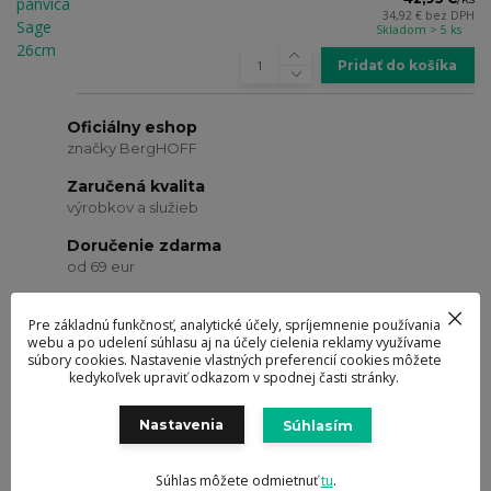
34,92 €
bez DPH
Skladom > 5 ks
Pridať do košíka
Oficiálny eshop
značky BergHOFF
Zaručená kvalita
výrobkov a služieb
Doručenie zdarma
od 69 eur
Ocenené návrhy
Pre základnú funkčnosť, analytické účely, spríjemnenie používania
a dizajn výrobkov
webu a po udelení súhlasu aj na účely cielenia reklamy využívame
súbory cookies. Nastavenie vlastných preferencií cookies môžete
kedykoľvek upraviť odkazom v spodnej časti stránky.
Kompletné špecifikácie
Hodnotenie
0
Komentáre
0
Nastavenia
Súhlasím
Súhlas môžete odmietnuť
tu
.