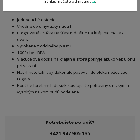
Súhlas môžete odmietnuť
tu
.
Unikátne vlastnosti
Jednoduché čistenie
Vhodné do umývačky riadu I
ntegrovaná drážka na šťavu: ideálne na krájanie mäsa a
ovocia
Vyrobené z odolného plastu
1
00% bez BPA
Viacúčelová doska na krájanie, ktorá pokryje akúkoľvek úlohu
pri sekaní
Navrhnuté tak, aby dokonale pasovali do bloku nožov
Leo
Legacy
Použitie farebných dosiek zaisťuje, že potraviny s nízkym a
vysokým rizikom budú oddelené
Potrebujete poradiť?
+421 947 905 135