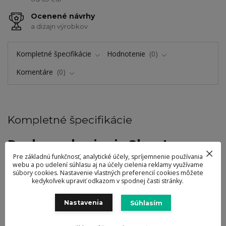
Ocenené návrhy
a dizajn výrobkov
Kompletné špecifikácie
Hodnotenie
0
Komentáre
0
Kompletné špecifikácie
Dosky na krajanie 3ks - Leo
Pre základnú funkčnosť, analytické účely, spríjemnenie používania
Tieto farebné dosky na krájanie sú ideálne na organizáciu úloh
webu a po udelení súhlasu aj na účely cielenia reklamy využívame
krájania počas prípravy jedla. Na prípravu mäsa, zeleniny, zemiakov
súbory cookies. Nastavenie vlastných preferencií cookies môžete
kedykoľvek upraviť odkazom v spodnej časti stránky.
alebo čohokoľvek iného používajte vždy rovnakú farbu. Oddelené
uchovávanie zeleniny a mäsa zaisťuje dodržiavanie najvyšších
Nastavenia
Súhlasím
hygienických noriem