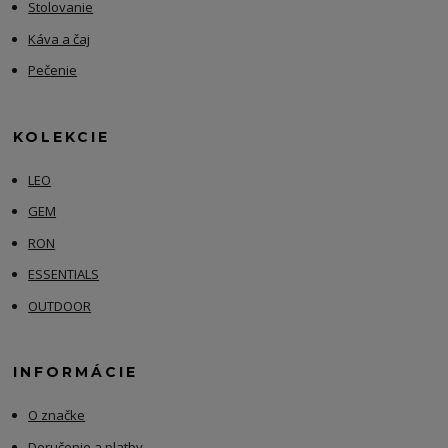
Stolovanie
Káva a čaj
Pečenie
KOLEKCIE
LEO
GEM
RON
ESSENTIALS
OUTDOOR
INFORMÁCIE
O značke
Doručenie a platby