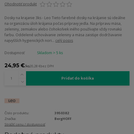
Ohodnotiť produkt
Dosky na krajanie 3ks - Leo Tieto farebné dosky na krájanie sú ideálne
na organizáciu úloh krájania počas prípravy jedla. Na prípravu mäsa,
zeleniny, zemiakov alebo čohokoľvek iného používajte vždy rovnakú
farbu. Oddelené uchovávanie zeleniny a mäsa zaisťuje dodržiavanie
najvyšších hygienických nori...
celý popis
Dostupnosť
Skladom > 5 ks
24,95 €
/
ks
20,28 €
bez DPH
Pridať do košíka
Číslo produktu:
3950382
Značka:
BergHOFF
Strážiť cenu / dostupnosť