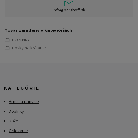
info@berghoff.sk
Tovar zaradený v kategóriách
DOPLNKY
Dosky na krájanie
KATEGÓRIE
Hrnce a panvice
Doplnky
Nože
Grilovanie