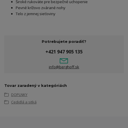
Široké rukoväte pre bezpečné uchopenie
Pevné krížovo zvárané nohy
Telo z jemnej sieťoviny
Potrebujete poradiť?
+421 947 905 135
info@berghoff.sk
Tovar zaradený v kategóriách
DOPLNKY
Cedidlá a sitká