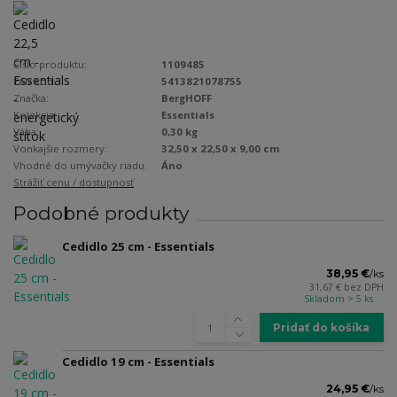
Číslo produktu:
1109485
EAN kód:
5413821078755
Značka:
BergHOFF
Kolekcia:
Essentials
Váha:
0,30 kg
Vonkajšie rozmery:
32,50 x 22,50 x 9,00 cm
Vhodné do umývačky riadu:
Áno
Strážiť cenu / dostupnosť
Podobné produkty
Cedidlo 25 cm - Essentials
38,95 €
/
ks
31,67 €
bez DPH
Skladom > 5 ks
Pridať do košíka
Cedidlo 19 cm - Essentials
24,95 €
/
ks