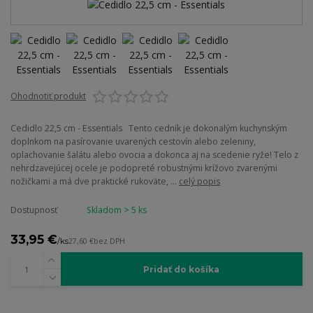
Ohodnotiť produkt
Cedidlo 22,5 cm - Essentials Tento cedník je dokonalým kuchynským
doplnkom na pasírovanie uvarených cestovín alebo zeleniny,
oplachovanie šalátu alebo ovocia a dokonca aj na scedenie ryže! Telo z
nehrdzavejúcej ocele je podopreté robustnými krížovo zvarenými
nožičkami a má dve praktické rukoväte, ...
celý popis
Dostupnosť
Skladom > 5 ks
33,95 €
/
ks
27,60 €
bez DPH
Pridať do košíka