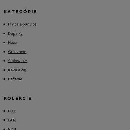
KATEGÓRIE
Hrnce a panvice
Doplnky
Nože
Grilovanie
Stolovanie
Káva a čaj
Pečenie
KOLEKCIE
LEO
GEM
RON