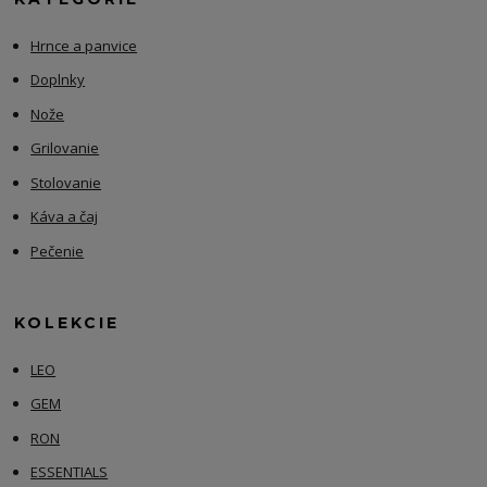
Hrnce a panvice
Doplnky
Nože
Grilovanie
Stolovanie
Káva a čaj
Pečenie
KOLEKCIE
LEO
GEM
RON
ESSENTIALS