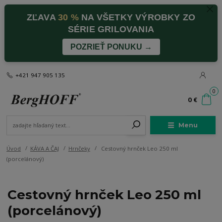
ZĽAVA
30 %
NA VŠETKY VÝROBKY ZO
SÉRIE GRILOVANIA
POZRIEŤ PONUKU →
+421 947 905 135
0
0 €
Menu
Úvod
KÁVA A ČAJ
Hrnčeky
Cestovný hrnček Leo 250 ml
(porcelánový)
Cestovný hrnček Leo 250 ml
(porcelánový)