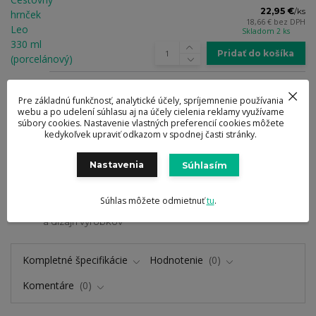
22,95 €
/
ks
18,66 €
bez DPH
Skladom 2 ks
Pridať do košíka
Oficiálny eshop
Pre základnú funkčnosť, analytické účely, spríjemnenie používania
značky BergHOFF
webu a po udelení súhlasu aj na účely cielenia reklamy využívame
súbory cookies. Nastavenie vlastných preferencií cookies môžete
Zaručená kvalita
kedykoľvek upraviť odkazom v spodnej časti stránky.
výrobkov a služieb
Nastavenia
Súhlasím
Doručenie zdarma
od 69 eur
Súhlas môžete odmietnuť
tu
.
Ocenené návrhy
a dizajn výrobkov
Kompletné špecifikácie
Hodnotenie
0
Komentáre
0