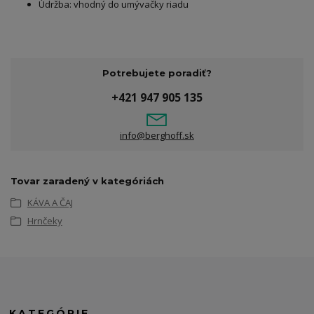
Údržba: vhodný do umývačky riadu
Potrebujete poradiť?
+421 947 905 135
info@berghoff.sk
Tovar zaradený v kategóriách
KÁVA A ČAJ
Hrnčeky
KATEGÓRIE