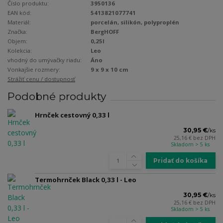
Číslo produktu:
3950136
EAN kód:
5413821077741
Materiál:
porcelán, silikón, polyproplén
Značka:
BergHOFF
Objem:
0,25l
Kolekcia:
Leo
vhodný do umývačky riadu:
Áno
Vonkajšie rozmery:
9 x 9 x 10 cm
Strážiť cenu / dostupnosť
Podobné produkty
Hrnček cestovný 0,33 l
30,95 €
/
ks
25,16 €
bez DPH
Skladom > 5 ks
Pridať do košíka
Termohrnček Black 0,33 l - Leo
30,95 €
/
ks
25,16 €
bez DPH
Skladom > 5 ks