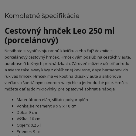
Kompletné špecifikácie
Cestovný hrnček Leo 250 ml
(porcelánový)
Nestíhate si vypiť svoju rannú kávičku alebo čaj? Vezmite si
porcelánový cestovný hrnček. Hrnček vám poslúži na cestách v aute,
autobuse či bežných prechádzkach. Zároveň môžete ušetriť prírodu
a miesto take away kávy z obľúbenej kaviarne, dajte barmanovi do
rúk váš hrnček. Hrnček má veľkosť na držiak v aute a silikónové
viečko so špeciálnym otvorom na rýchle a jednoduché pitie. Hrnček
môžete dať aj do mikrovlnky, pre opätovné zohriatie nápoja.
Materiál: porcelán, silikón, polyproplén
Vonkajšie rozmery: 9 x 9 x 10 cm
Dĺžka: 9 cm
Výška: 10 cm
Objem: 0,25 l
Priemer: 9 cm