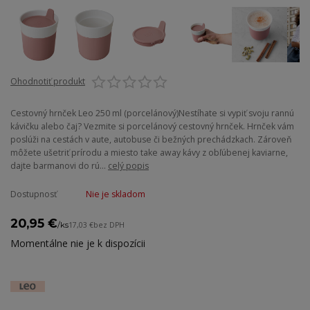
Ohodnotiť produkt
Cestovný hrnček Leo 250 ml (porcelánový)Nestíhate si vypiť svoju rannú
kávičku alebo čaj? Vezmite si porcelánový cestovný hrnček. Hrnček vám
poslúži na cestách v aute, autobuse či bežných prechádzkach. Zároveň
môžete ušetriť prírodu a miesto take away kávy z obľúbenej kaviarne,
dajte barmanovi do rú...
celý popis
Dostupnosť
Nie je skladom
20,95 €
/
ks
17,03 €
bez DPH
Momentálne nie je k dispozícii